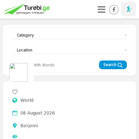
Taveller
Category
Location
Search
Travellers
Diary
Curorts
Mountains
Interesting
Topics
Asia
World
Europe
Georgia
News
Advices
World
08 August 2026
Borjomi