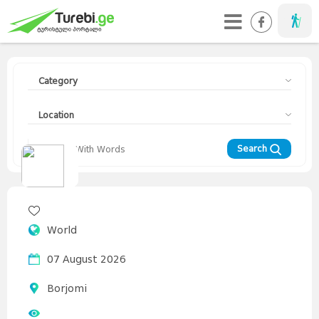
Taveller
Category
Location
Search
Travellers
Diary
Curorts
Mountains
Interesting
Topics
Asia
World
Europe
Georgia
News
Advices
World
07 August 2026
Borjomi