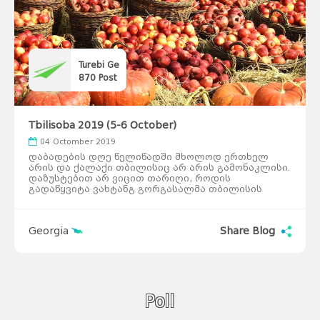
Turebi Ge
870
Post
Tbilisoba 2019 (5-6 October)
04 Octomber 2019
დაბადების დღე წელიწადში მხოლოდ ერთხელ
არის და ქალაქი თბილისიც არ არის გამონაკლისი.
დაზუსტებით არ ვიცით თარიღი, როდის
გადაწყვიტა ვახტანგ გორგასალმა თბილისის
დაარსება იმ ადგილას სადაც ცხელ წყაროში
ჩავარდნილი ხოხობი იპოვნა. მაგრამ, უკვე
წლების მანძილზე თბილისობას აღვნიშნავთ
Georgia
Share Blog
შემოდგომით. პირველად ეს დღესასწაული 1979
წელს აღინიშნა. 2018 წლიდან ეს ხდება ოქტომბრის
პირველ შაბათ-კვირას, იქამდე კი აღინიშნებოდა
ოქტომბრის ბოლო შაბათ-კვირას. რატომ
შემოდგომით? პასუხი მარტივია, მოსავალი უკვე
აღებულია, თბილისში კი ოქტომბრის ამინდი ჯერ
კიდევ საკმაოდ თბილია, ბუნება აყვავებულია
Poll
ნაირგვარი შემოდგომის ელფერებით... მგონი, სხვა
არც არაფერა საჭირო სადღესასწაულო