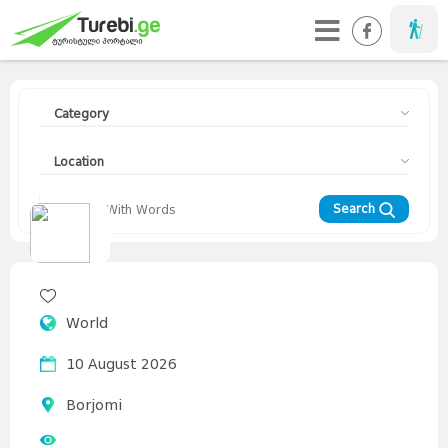
Taveller
Category
Location
Search
Travellers
Diary
Curorts
Mountains
Interesting
Topics
Asia
World
Europe
Georgia
News
Advices
World
10 August 2026
Borjomi