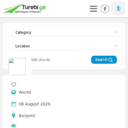
Taveller
Category
Location
Search
Travellers
Diary
Curorts
Mountains
Interesting
Topics
Asia
World
Europe
Georgia
News
Advices
World
08 August 2026
Borjomi