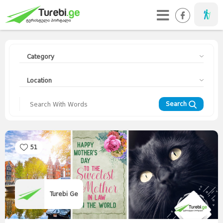
Taveller
Category
Location
Search
51
Travellers
Diary
Curorts
Mountains
Interesting
Topics
Asia
Europe
Georgia
News
Advices
World
Turebi Ge