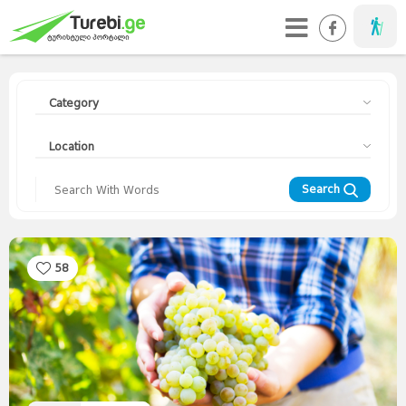
Taveller
Category
Location
Search
58
Travellers
Diary
Curorts
Mountains
Interesting
Topics
Asia
Europe
Georgia
News
Advices
World