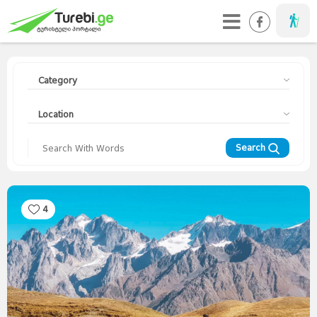
Taveller
Category
Location
Search
4
Travellers
Diary
Curorts
Mountains
Interesting
Topics
Asia
Europe
Georgia
News
Advices
World