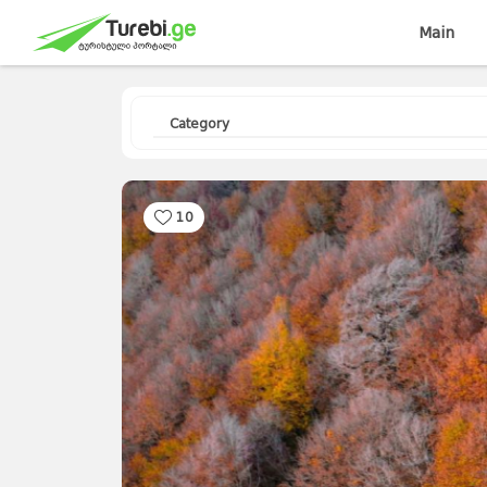
Main
Category
10
Travellers
Diary
Curorts
Mountains
Interesting
Topics
Asia
Europe
Georgia
News
Advices
World