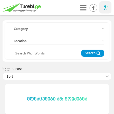
Taveller
Category
Location
Search
სულ:
0
Post
Travellers
Diary
Sort
Curorts
Mountains
Interesting
Topics
Asia
Europe
Georgia
News
Advices
World
მონაცემები არ მოიძებნა