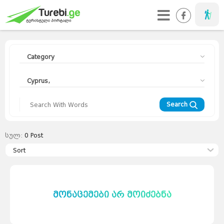
Taveller
Category
Cyprus,
Search
სულ:
0
Post
Travellers
Diary
Sort
Curorts
Mountains
Interesting
Topics
Asia
Europe
Georgia
News
Advices
World
მონაცემები არ მოიძებნა