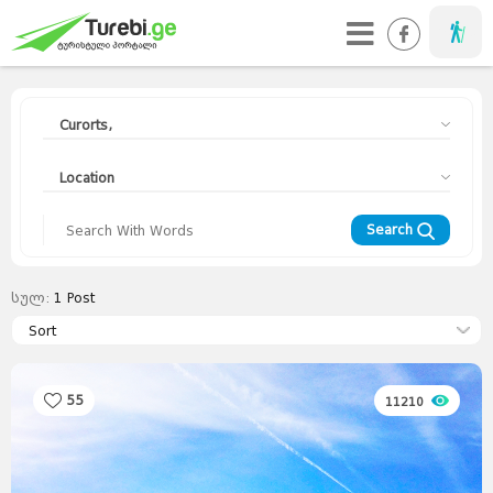
Taveller
Curorts,
Location
Search
სულ:
1
Post
Travellers
Diary
Sort
Curorts
Mountains
Interesting
Topics
Asia
Europe
Georgia
News
Advices
World
55
11210