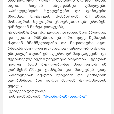
მარცვლეული. ყოველ ზაფხულს ფოკაში ერთი
კანადა
სამხრეთ
აფრიკა
კვიპროსი
თვით ჩადიან სხვადასხვა უმაღლესი
კუბა
აბუ-
ქირქასი
ალექსანდრია
სასწავლებლის სტუდენტები და ფიზიკური
ამარნა
ლატვია
ანტიოპოლისი
ლიეტუვა
შრომით შეეწევიან მონასტერს. აქ ისინი
მალდივები
მალტა
ბარსელონა
მონასტრის სულიერი ცხოვრებით ცხოვრობენ,
ბილბაო
გრანადა
ვალენსია
კადისი
ესწრებიან წირვა-ლოცვებს,
ტალინი
ნარვა
პიარნუ
ეს მონასტერიც მოვილოცეთ დიდი სიყვარულით
ვალგა
კეილა
ბოდრუმი
სტამბოლი
და ღვთის რწმენით. ეს ორი დღე ჩემთვის
ანტალია
ანკარა
კინგსტონი
ძალიან მნიშნელოვანი და ნაყოფიერი იყო,
ტოკიო
ნაგანო
ნარა
კობე
რადგან მოვილოცე უდიდესი ისტორიების მქონე
კიოტო
ბირმინგემი
იორკი
უნიკალური ტაძრები. უფრო ღრმად გავეცანი და
მადრიდი
მაროკო
მექსიკა
ნეპალი
შევისწავლე ჩვენი უძველესი ისტორია. ყველას
ნიდერლანდები
ნორვეგია
ვილნიუსი
ვურჩევ, რომ აუცილებლად მოილოცოს ეს
პოლონეთი
პორტუგალია
რუმინეთი
მუმბაი
ღირშესანიშნავი ტაძრები და მიიღებენ დიდ
კალკუტა
დელი
აგრა
საიმოვნებას იქაური ბუნებით და ტაძრების
ამრიცარი
კაუნასი
კლაიპედა
შიაულიაი
სილამაზით. ასე უფრო ახლოს შეიგრძნობენ
უბუდი
პანევეჟისი
დეპნასარი
უფალს.
ჯაკარტა
პალემბანგი
რუსეთი
მედანი
.ქეთევან ჭიღლაძე
ბოლტონი
რიგა
ამანი
კონკურსისთვის
"მოგზაურის დღიური"
საბერძნეთი
ზარკა
ვულვერჰემპტონი
ლიეპაია
ირბიდი
ვენტსპილსი
ბორნმუთი
ვალმიერა
ელგავა
რუსეიფა
თეირანი
ვადი
ას-
დეირ
თავრიზი