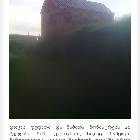
ავსტრია
მელბურნი
აზერბაიჯანი
არაბთა
გაერთიანებული
საემიროები
არგენტინა
აშშ
ბაჰამის
კუნძულები
ბელგია
ბრაზილია
ბულგარეთი
გერმანია
დანია
პერთი
ეგვიპტე
ადელაიდა
ესპანეთი
ნიუკასლი
ესტონეთი
ვენა
გრაცი
ლინცი
ზალცბურგი
ბადენი
ბაქო
თურქეთი
იამაიკა
ქაბალა
ბეილაგანი
ასტარა
იაპონია
აბუ-
დაბი
დუბაი
ბუენოს-
აირესი
ინგლისი
კორდოვა
ინდოეთი
როსარიო
მენდოსა
ლა-
პლატა
ინდონეზია
ნიუ-
იორკი
ლოს-
ანჯელესი
ჩიკაგო
ფენიქსი
სან-
ანტონიო
იორდანია
ნასაუ
ირანი
ირლანდია
ანტვერპენი
გენტი
შარლერუა
ბრიუსელი
ბრიუგე
რიო-დე-
ჟანეირო
სან-
პაულუ‎
პორტუ-
ველიუ
ფაველა
სოფია
პლოვდივი
ვარნა
ბურგასი
სლივენი
ბერლინი
ჰამბურგი
ისლანდია
მიუნხენი
ფოკას დედათა და მამათა მონასტრებს 25
შტუტგარტი
ისრაელი
დორტმუნდი
იტალია
ჰექტარი მიწა ეკუთვნით, სადაც მოჰყავთ
კოპენჰაგენი
ოდენსე
კოლინგი
რანერსი