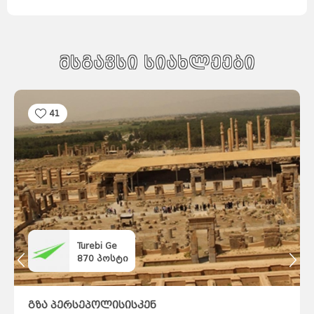
დუბლინი
ჰავანა
ქარაჯი
გუანტანამო
ახვაზი
გალავე
ზაჰედანი
სანტა-
კლარა
კილარნი
ლიმერიკი
პინარ-
დელ-
რიო
კილკენი
საფრანგეთი
მსგავსი სიახლეები
ნიქოზია
იერუსალიმი
ლარნაკა
ვენეცია
თელავივი
კირენია
ნაზარეთი
მილანი
რეიკიავიკი
ჰაიფა
რომი
სეიშელის
კუნძულები
ფამაგუსტა
41
სინგაპური
აკრე
სლოვენია
სომხეთი
ვანკუვერი
ტაილანდი
ვერონა
ბანფი
ტორონტოში
ნეაპოლი
მონრეალი
კალგარი
კეიპტაუნი
იოჰანესბურგი
დურბანი
სვეტო
პრეტორია
მალე
ვალეტა
ერევანი
ბირგუ
კასაბლანკა
რაბატი
ტანზანია
უკრაინა
რაზდანი
ბორმლა
ტანჟერი
უნგრეთი
ფილიპინები
ფინეთი
Turebi Ge
შვედეთი
შვეიცარია
შრი
ლანკა
870
პოსტი
მდინა
თეტუანი
რაბათი
ჩეხეთი
ჩილე
ჩინეთი
მეხიკო
ხორვატია
ეკატეპეკი
პიუბა
ხუარეზი
გზა პერსეპოლისისკენ
ლეონი
კატმანდუ
ამსტერდამი