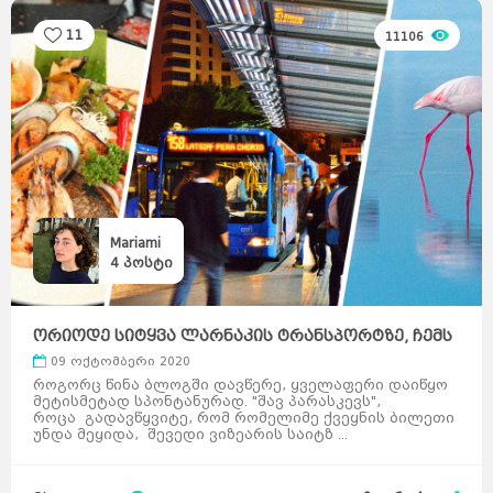
11
11106
Mariami
4
პოსტი
ორიოდე სიტყვა ლარნაკის ტრანსპორტზე, ჩემს
ბიუჯეტზ ...
09 ოქტომბერი 2020
როგორც წინა ბლოგში დავწერე, ყველაფერი დაიწყო
მეტისმეტად სპონტანურად. "შავ პარასკევს",
როცა გადავწყვიტე, რომ რომელიმე ქვეყნის ბილეთი
უნდა მეყიდა, შევედი ვიზეარის საიტზ ...