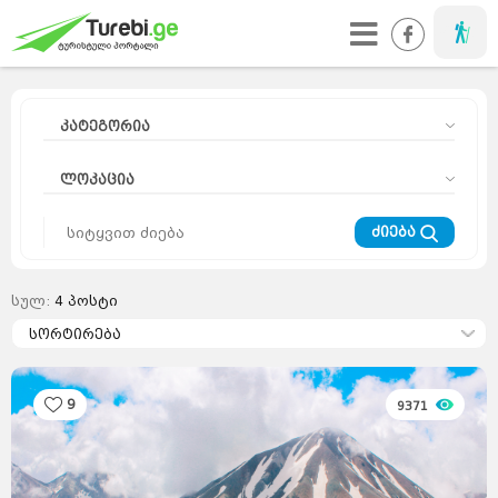
მოგზაური
კატეგორია
ლოკაცია
ძიება
სულ:
4
პოსტი
მოგზაურის
დღიური
სორტირება
კურორტები
მთა
ეს
საინტერესოა
აზია
ევროპა
საქართველო
სიახლეები
რჩევები
მსოფლიო
9
9371