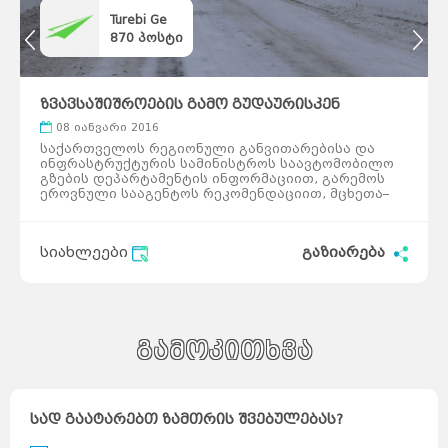
Turebi Ge
870
პოსტი
ზვავსაშიშროების გამო გუდაურისკენ
მოძრაობა აიკრძალა
08 იანვარი 2016
საქართველოს რეგიონული განვითარებისა და
ინფრასტრუქტურის სამინისტროს საავტომობილო
გზების დეპარტამენტის ინფორმაციით, გარემოს
ეროვნული სააგენტოს რეკომენდაციით, მცხეთა–
სტეფანწმინდა–ლარსის საავტომობილო გზის
მლეთა–კობის მონაკვეთზე ქარბუქისა და
ზვავსაშიშროების გამო, ყველა სახის
სიახლეები
გაზიარება
ავტოტრანსპორტის მოძრაობა აკრძალულია.
წინასწარი ინფორმაციით, მლეთა–გუდაურის გზაზე
რამდენიმე ზვავია ჩამოსული. სრული ინფორმაცია
ჩამოსული ზვავების შესახებ მხოლოდ
ზვავსაშიშროების მოხსნის შემდეგ ვიზუალური
დათვალიერების საფუძველზე დადგინდება.
ზვავების მოცულობაზე იქნება დამოკიდებული
გამოკითხვა
შესასრულებელი გაწმენდითი სამუშაოების
მასშტაბები და გზის გახსნის დრო. საქართველოს
რეგიონული განვითარებისა და ინფრასტრუქტურის
სამინისტროს საავტომობილო გზების
სად გაატარებთ ზამთრის შვებულებას?
დეპარტამენტის შესაბამისი სამსახურები ადგილზე
არიან მობილიზებული და ზვავსაშიშროების