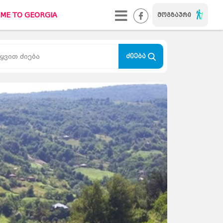
ME TO GEORGIA
მოგზაური
WELCOME TO GEORGIA
#ქალაქიხასიათით
ძიება
TUREBI.GE
კონტაქტი