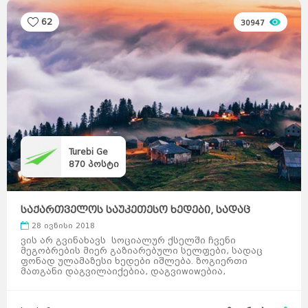
62
30947
Turebi Ge
870
პოსტი
საქართველოს საუკეთესო ხედები, სადაც
მისვლა ადვილ ...
28 ივნისი 2018
ვის არ გვინახავს სოციალურ ქსელში ჩვენი
მეგობრების მიერ გაზიარებული სელფები, სადაც
ფონად ულამაზესი ხედები იშლება. ზოგიერთი
მათგანი დაგვილაიქებია, დაგვიwowებია,
დაგვიგულავს, ზოგჯერ უბრალოდ დაგვიიგნ ...