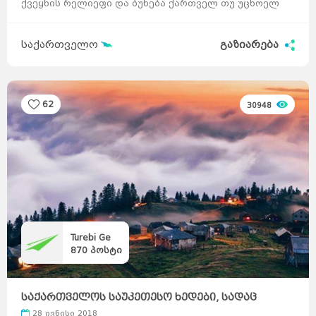
ქვეყნის რელიეფი და ბუნება ქართველ თუ უცხოელ
ველომოყვარულებს სხვადას ...
საქართველო
გაზიარება
62
30948
Turebi Ge
870
პოსტი
საქართველოს საუკეთესო ხედები, სადაც
მისვლა ადვილ ...
28 ივნისი 2018