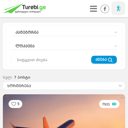
მოგზაური
კატეგორია
ლოკაცია
ძიება
სულ:
7
პოსტი
მოგზაურის
დღიური
სორტირება
კურორტები
მთა
ეს
საინტერესოა
აზია
ევროპა
საქართველო
სიახლეები
რჩევები
მსოფლიო
5
7921