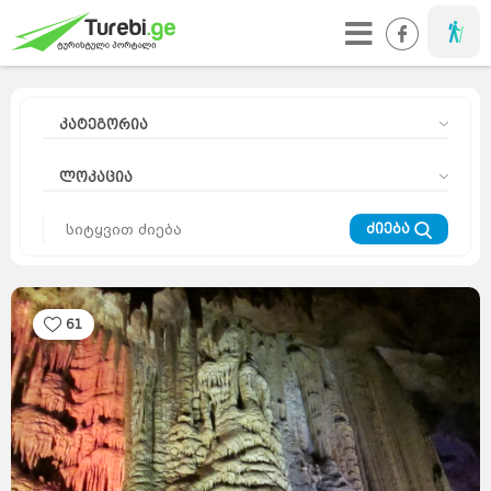
მოგზაური
კატეგორია
ლოკაცია
ძიება
61
მოგზაურის
დღიური
კურორტები
მთა
ეს
საინტერესოა
აზია
ევროპა
საქართველო
სიახლეები
რჩევები
მსოფლიო