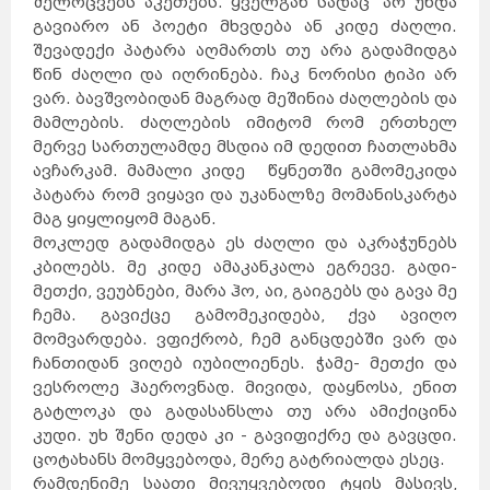
შელოცვებს აკეთებს. ყველგან სადაც არ უნდა
როტერდამი
ჰააგა
პოკხარა
გავიარო ან პოეტი მხვდება ან კიდე ძაღლი.
უტრეხტი
ეინდჰოვენი
ზაგრები
ლალიტპური
შევადექი პატარა აღმართს თუ არა გადამიდგა
არენდელი
ბერგენი
დრამენი
სპლიტი
წინ ძაღლი და იღრინება. ჩაკ ნორისი ტიპი არ
რიეკა
ეგერსუნდი
ფარსიუნდი
ვარ. ბავშვობიდან მაგრად მეშინია ძაღლების და
ლისაბონი
კოიბრა
ავეირო
ფარო
მამლების. ძაღლების იმიტომ რომ ერთხელ
ოსიეკი
ვარშავა
ზადარი
სინტრა
მერვე სართულამდე მსდია იმ დედით ჩათლახმა
კრაკოვი
ბუქარესტი
გდანსკი
ავჩარკამ. მამალი კიდე წყნეთში გამომეკიდა
გნეზნო
ტიმისოარა
ბელოსტოკი
იასი
პატარა რომ ვიყავი და უკანალზე მომანისკარტა
მოსკოვი
კრაიოვა
სანქტ-
პეტერბურგი
კრასნოდარი
მაგ ყიყლიყომ მაგან.
ნოვოსიბირსკი
ტულჩა
ეკატერინბურგი
მოკლედ გადამიდგა ეს ძაღლი და აკრაჭუნებს
ათენი
სალონიკი
პარიზი
ლიონი
კბილებს. მე კიდე ამაკანკალა ეგრევე. გადი-
მარსელი
კანი
ალექსანდრუპოლისი
კოლმარი
მეთქი, ვეუბნები, მარა ჰო, აი, გაიგებს და გავა მე
ოლიმპია
კორინთი
სინგაპური
ჩემა. გავიქცე გამომეკიდება, ქვა ავიღო
ლიუბლიანა
გიუმრი
მარიბორი
ვანდაზორი
მომვარდება. ვფიქრობ, ჩემ განცდებში ვარ და
პორტ-
გლოდი
ცელიე
აბოვიანი
კრანი
ჩანთიდან ვიღებ იუბილიენეს. ჭამე- მეთქი და
ბანგკოკი
შანგ
მაი
ველენიე
ვესროლე ჰაეროვნად. მივიდა, დაყნოსა, ენით
პატაია
ჰატ
აი
ფჰუკეტი
კიევი
გატლოკა და გადასანსლა თუ არა ამიქიცინა
ხარკოვი
კესონი
დნეპრი
მანილა
კუდი. უხ შენი დედა კი - გავიფიქრე და გავცდი.
ოდესა
დონეცკი
დავაო
ცოტახანს მომყვებოდა, მერე გატრიალდა ესეც.
სებუ
ბუდაპეშტი
პეკინი
დებრეცენი
რამდენიმე საათი მივუყვებოდი ტყის მასივს,
ვიგანი
სეგედი