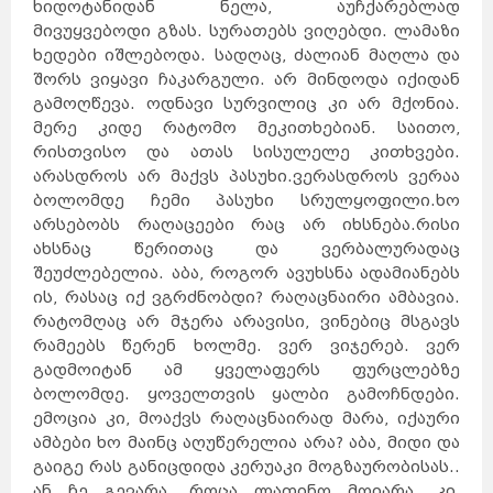
ხიდოტანიდან ნელა, აუჩქარებლად
მივუყვებოდი გზას. სურათებს ვიღებდი. ლამაზი
ხედები იშლებოდა. სადღაც, ძალიან მაღლა და
შორს ვიყავი ჩაკარგული. არ მინდოდა იქიდან
გამოღწევა. ოდნავი სურვილიც კი არ მქონია.
მერე კიდე რატომო მეკითხებიან. საითო,
რისთვისო და ათას სისულელე კითხვები.
არასდროს არ მაქვს პასუხი.ვერასდროს ვერაა
ბოლომდე ჩემი პასუხი სრულყოფილი.ხო
არსებობს რაღაცეები რაც არ იხსნება.რისი
ახსნაც წერითაც და ვერბალურადაც
შეუძლებელია. აბა, როგორ ავუხსნა ადამიანებს
ის, რასაც იქ ვგრძნობდი? რაღაცნაირი ამბავია.
რატომღაც არ მჯერა არავისი, ვინებიც მსგავს
რამეებს წერენ ხოლმე. ვერ ვიჯერებ. ვერ
გადმოიტან ამ ყველაფერს ფურცლებზე
ბოლომდე. ყოველთვის ყალბი გამოჩნდები.
ემოცია კი, მოაქვს რაღაცნაირად მარა, იქაური
ამბები ხო მაინც აღუწერელია არა? აბა, მიდი და
გაიგე რას განიცდიდა კერუაკი მოგზაურობისას..
ან ჩე გევარა, როცა ლათინო მოიარა. კი,