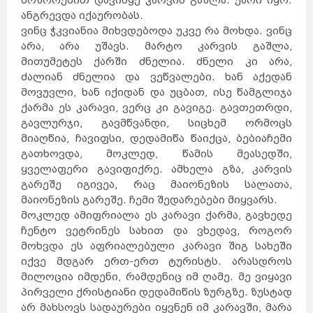
მოშორებით დავიწყე კარვის გაშლა. ქარი იყო.
ანგრევდა იქაურობას.
ვინც ჭკვიანია მიხვდებოდა უკვე რა მო
ხდა. ვინც
არა, არა უშავს. მარტო კარვის გაშლა,
მითუმეტეს ქარში ძნელია. ძნელი კი არა,
ძალიან ძნელია და ვეწვალები. ხან აქედან
მოვუვლი, ხან იქიდან და უცბათ, ისე წამგლიჯა
ქარმა ეს კარავი, ვერც კი გავიგე. გავთეთრდი,
გავლურჯი, გავმწვანდი, სიცხემ ორმოცს
მიაღწია, ჩავიფსი, დედამიწა წაიქცა, ბებიაჩემი
გათხოვდა, მოკლედ, წამის მეასედში,
ყველაფერი გავიფიქრე. ამხელა გზა, კარვის
გარეშე იგივეა, რაც მაიონეზის სალათა,
მაიონეზის გარეშე. ჩემი შედარებები მიყვარს.
მოკლედ ამიფრიალა ეს კარავი ქარმა, გავხედე
ჩენტო ვეტრინეს სახით და ვხედავ, როგორ
მოხვდა ეს აფრიალებული კარავი შიგ სახეში
იქვე მდგარ ერთ-ერთ ტურისტს. არასდროს
მილოცია იმდენი, რამდენიც იმ ღამე. მე ვიყავი
პირველი ქრისტიანი დედამიწის ზურგზე. ზუსტად
არ მახსოვს სადაურები იყვნენ იმ კარავში, მარა