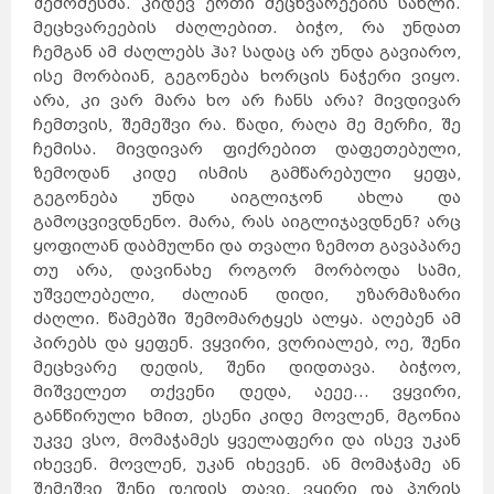
შემო
მესმა. კიდევ ერთი მეცხვარეების სახლი.
მეცხვარეების ძაღლებით. ბიჭო, რა უნდათ
ჩემგან ამ ძაღლებს ჰა? სადაც არ უნდა გავიარო,
ისე მორბიან, გეგონება ხორცის ნაჭერი ვიყო.
არა, კი ვარ მარა ხო არ ჩანს არა? მივდივარ
ჩემთვის, შემეშვი რა. წადი, რაღა მე მერჩი, შე
ჩემისა. მივდივარ ფიქრებით დაფეთებული,
ზემოდან კიდე ისმის გამწარებული ყეფა,
გეგონება უნდა აიგლიჯონ ახლა და
გამოცვივდნენო. მარა, რას აიგლიჯავდნენ? არც
ყოფილან დაბმულნი და თვალი ზემოთ გავაპარე
თუ არა, დავინახე როგორ მორბოდა სამი,
უშველებელი, ძალიან დიდი, უზარმაზარი
ძაღლი. წამებში შემომარტყეს ალყა. აღებენ ამ
პირებს და ყეფენ. ვყვირი, ვღრიალებ, ოე, შენი
მეცხვარე დედის, შენი დიდთავა. ბიჭოო,
მიშველეთ თქვენი დედა, აეეე... ვყვირი,
განწირული ხმით, ესენი კიდე მოვლენ, მგონია
უკვე ვსო, მომაჭამეს ყველაფერი და ისევ უკან
იხევენ. მოვლენ, უკან იხევენ. ან მომაჭამე ან
შემეშვი შენი დედის თავი, ვყირი და პურის