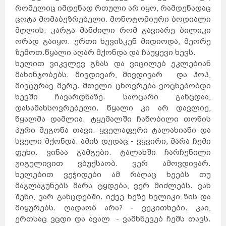
შანხაი
ჰონგ-
რომელიც იმდენად რთული არ იყო, რამდენადაც
კონგი
ჰელსინკი
მიშკოლცი
ტამპერი
ცოტა მომაბეზრებელი. მონოტომიური ბოდიალი
ტიანძინი
ტურკუ
უხანი
ოული
მღლის. კარგა მანძილი რომ გავიარე ბილიკი
გუანჯოუ
შენჯენი
შენიანი
სტოკჰოლმი
ორად გაიყო. ერთი ხევისკენ მიდიოდა, მეორე
გეტებორგი
ნიცა
მალმე
ზემოთ.წყალი აღარ მქონდა და ჩაუყევი ხევს.
ჩუნცინი
ციურიხი
ნანჩანი
ჟენევა
ხელით ვიკვლევ გზას და ვიცილებ ეკლებიან
ნანკინი
ლუნდი
ბაზელი
ხარბინი
მახინჯობებს. მივდივარ, მივდივარ და ჰოპ,
ბერნი
ჰელსინგბორგი
ლოზანა
მივცურავ მერე. მთელი ცხოვრება ვოცნებობდი
შიძიაჯუანი
ანურადჰაპურა
სიანი
პრაღა
ხევში ჩავარდნაზე. საოცარი განცდაა,
ჩენდუ
ჩანჩუნი
ოსტრავა
დალიანი
დასამახსოვრებელი. წყალი კი არ დავლიე,
პილსენი
ხანჯოუ
კანდი
წყალმა დამლია. ტყემალში ჩაწობილი თონის
ძინანი
ტაიიუანი
ოლომაკუ
ცინდაო
პური მეგონა თავი. ყველაფერი ტალახიანი და
ლივერიკი
სანტიაგო
ტემუკო
ლებუ
სველი მქონდა. ამის დედაც - ვყვირი, მარა ჩემი
ზაკინტოსი
კორფუ
დელოსი
ფეხი. ვინაა გამგები. ტალახში ჩარჩენილი
მიკონოსი
კრეტა
კეფალონია
ჰიდრა
ჟიგულივით ვბუქსაობ. ვერ ამოვდივარ.
სიმი
სანტორინი
ნისიროსი
ლესბოსი
ხელებით ვეჭიდები ამ რაღაც ხეებს თუ
როდოსი
პატმოსი
პოზიტანო
მაჯლაჯუნებს მარა ტყდება, ვერ მიძლებს. ვახ
სიცილია
ბურანო
კაპრი
ალბერობელო
შენი, ვარ განცდებში. იქვე ხეზე ხვლიკი ზის და
სარდინია
ფლორენცია
ქემერი
ტრაპზონი
მიყურებს. ღადაობ არა? - ვეკითხები. კაი,
კაბადოკია
ბელეკი
სიდე
ერთსაც ვცდი და ავალ - ვამხნევებ ჩემს თავს.
მარმარისი
კუშადასი
განჯა
კაირო