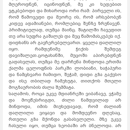
მღეროდნენ, იცინოდნენ, მე კი ხედებით
ვტკბებოდი და მიხაროდა ორი რამ: პირველი ის,
რომ წამოვედი და მეორე ის, რომ არსებობენ
კიდევ ადამიანები, რომლებიც შენზე ზრუნავენ.
პრიმიტიულად, თუმცა მაინც. შატილში ჩავედით
თუ არა სუფრა გაშალეს და მეც წამომასკუპეს იქ.
დიდხანს არ გავჩერებულვართ. ყველა დაღლილ
იყო. რამდენიმე ჭიქის შემდეგ
დავიშალეთ.ცოტახანში, მუცოში აპირებდნენ
გადასვლას, თუმცა მე დარჩენა მინდოდა.ერთმა
ქალმა ცელოფნის პარკში ლობიანი, ხაჭაპური
და ნამცხვარი ჩამიდო, შეჭამ, დიდი გზა გაქვსო
და ისე თბილად ჩამეხუტა, თითქოს მთელი
მოგზაურობის ძალა შემმატა.
საღამოს, როცა უკვე მდიანრეში ვიბანავე, ვჭამე
და მოვწესრიგდი, ძილი ნამდვილად არ
საქართველო
ქვემო
ქართლი
მინდოდა, იმის მიუხედავად, რომ ძალიან
კახეთი
თბილისი
მცხეთა-
მთიანეთი
შიდა
დაღლილი ვიყავი და მომდევნო დღესაც,
ქართლი
სამცხე-
ჯავახეთი
იმერეთი
გურია
რთული გზა მქონდა გასასვლელი. მზე უკვე
სამეგრელო
სვანეთი
რაჭა-
ლეჩხუმი
აჭარა
ჩასული იყო, თუმცა ხეობაში არ ბნელოდა. არ
აფხაზეთი
ავსტრალია
სიდნეი