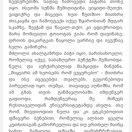
ხევსურეთში. სადაც ჩამოვედი პატარა თონე
იყო. ისეთმა სუნმა შემიღიტინა, ვიყიდი-მეთქი,
ვიფიქრე და მივედი. ხუთ წუთშიო მითხრა
ძიაკაცმა და ჩამოვჯექი იქვე წყაროსთან მდგარ
სკამზე. შევჭამ და წავალ-თქო, კი ვფიქრობდი,
მარა მომავალი ტოიოტას ჯიპი რომ დავინახე,
დროის დაკარგვას წაყოლა ვარჩიე და ავუქნიე
ხელი. გამიჩერა.
მძღოლი ახალგაზრდა ბიჭი იყო, ბარისახოელი,
რომელიც იქვე, სასაზღვრო პუნქტში მუშაობდა.
ნელა და აუჩქარებლად მიჰყავდა მანქანა.
„მიყვარს ამ ხეობებს რომ ვუყურებო“ - მითხრა
და ისე აცეცებდა თვალებს, გეგონებოდა
პირველად იყო. თუმცა, თავადვე აღნიშნა, რომ
ამ გზას თვის განმავლობაში იმდენჯერ
გადიოდა, რამდენჯერაც მე მიწევს
რუსთაველიდან უნივერსიტეტამდე ასვლა. ასე
რომ, მივდიოდით ნელა და კი ვტკბებოდით
ფშავური ბუნებით, რომელიც ალბათ ყველა
კუთხისაგან გამორჩეულია და თუ ერთხელ მაინც
ხართ ნამყოფი ფშავში, დამერწმუნებით,