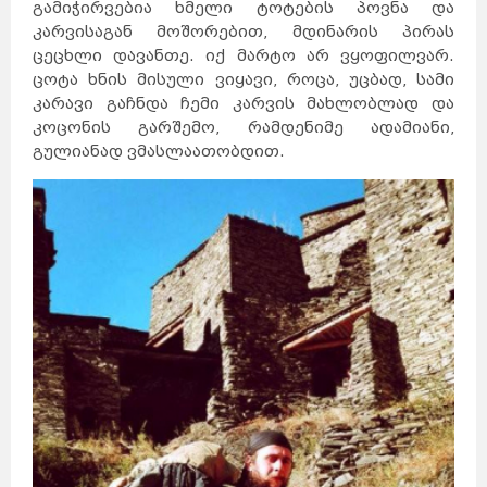
ავსტრია
გამიჭირვებია ხმელი ტოტების პოვნა და
მელბურნი
აზერბაიჯანი
არაბთა
გაერთიანებული
საემიროები
კარვისაგან მოშორებით, მდინარის პირას
არგენტინა
აშშ
ბაჰამის
კუნძულები
ბელგია
ცეცხლი დავანთე. იქ მარტო არ ვყოფილვარ.
ბრაზილია
ბულგარეთი
გერმანია
დანია
ცოტა ხნის მისული ვიყავი, როცა, უცბად, სამი
პერთი
ეგვიპტე
ადელაიდა
კარავი გაჩნდა ჩემი კარვის მახლობლად და
ესპანეთი
ნიუკასლი
ესტონეთი
ვენა
კოცონის გარშემო, რამდენიმე ადამიანი,
გრაცი
ლინცი
ზალცბურგი
ბადენი
გულიანად ვმასლაათობდით.
ბაქო
თურქეთი
იამაიკა
ქაბალა
ბეილაგანი
ასტარა
იაპონია
აბუ-
დაბი
დუბაი
ბუენოს-
აირესი
ინგლისი
კორდოვა
ინდოეთი
როსარიო
მენდოსა
ლა-
პლატა
ინდონეზია
ნიუ-
იორკი
ლოს-
ანჯელესი
ჩიკაგო
ფენიქსი
სან-
ანტონიო
იორდანია
ნასაუ
ირანი
ირლანდია
ანტვერპენი
გენტი
შარლერუა
ბრიუსელი
ბრიუგე
რიო-დე-
ჟანეირო
სან-
პაულუ‎
პორტუ-
ველიუ
ფაველა
სოფია
პლოვდივი
ვარნა
ბურგასი
სლივენი
ბერლინი
ჰამბურგი
ისლანდია
მიუნხენი
შტუტგარტი
ისრაელი
დორტმუნდი
იტალია
კოპენჰაგენი
ოდენსე
კოლინგი
რანერსი