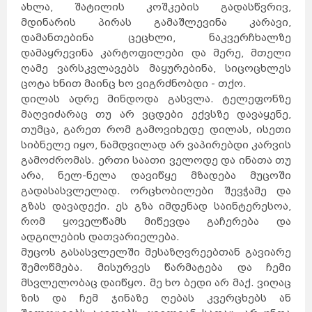
ახლა, შატილის კოშკების გადასწვრივ,
დუბლინი
ჰავანა
ქარაჯი
გუანტანამო
მდინარის პირას გამაშლევინა კარავი,
ახვაზი
გალავე
ზაჰედანი
სანტა-
დამანთებინა ცეცხლი, ნაკვერჩხალზე
კლარა
კილარნი
ლიმერიკი
პინარ-
დელ-
რიო
დამაყრევინა კარტოფილები და მერე, მთელი
კილკენი
საფრანგეთი
ნიქოზია
იერუსალიმი
ღამე ვარსკვლავებს მაყურებინა, სიცოცხლეს
ლარნაკა
ვენეცია
თელავივი
კირენია
ცოტა ხნით მაინც ხო ვიგრძნობდი - თქო.
ნაზარეთი
მილანი
რეიკიავიკი
დილას ადრე მინდოდა გასვლა. ტელეფონზე
ჰაიფა
რომი
სეიშელის
კუნძულები
ფამაგუსტა
მაღვიძარაც თუ არ ვცდები ექვსზე დავაყენე,
სინგაპური
აკრე
სლოვენია
სომხეთი
თუმცა, გარეთ რომ გამოვიხედე დილას, ისეთი
ვანკუვერი
ტაილანდი
ვერონა
სიბნელე იყო, ნამდვილად არ ვაპირებდი კარვის
ბანფი
ტორონტოში
ნეაპოლი
მონრეალი
გამოძრომას. ერთი საათი ველოდე და ინათა თუ
კალგარი
კეიპტაუნი
იოჰანესბურგი
დურბანი
არა, ნელ-ნელა დავიწყე მზადება მუცოში
სვეტო
პრეტორია
მალე
გადასასვლელად. ორცხობილები შევჭამე და
ვალეტა
ერევანი
ბირგუ
კასაბლანკა
გზას დავადექი. ეს გზა იმდენად საინტერესოა,
რაბატი
ტანზანია
უკრაინა
რაზდანი
რომ ყოველწამს მიწევდა გაჩერება და
ბორმლა
ტანჟერი
უნგრეთი
ადგილების დათვარიელება.
ფილიპინები
ფინეთი
შვედეთი
შვეიცარია
მუცოს გასასვლელში მესაზღვრეებთან გავიარე
შრი
ლანკა
მდინა
თეტუანი
რაბათი
შემოწმება. მისურვეს წარმატება და ჩემი
ჩეხეთი
ჩილე
ჩინეთი
მსვლელობაც დაიწყო. მე ხო ბედი არ მაქ. ვიღაც
მეხიკო
ხორვატია
ეკატეპეკი
პიუბა
ზის და ჩემ ჯინაზე ღებას კვერცხებს ან
ხუარეზი
ლეონი
კატმანდუ
ამსტერდამი