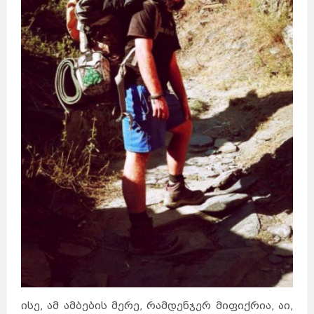
კანადა
სამხრეთ
აფრიკა
კვიპროსი
კუბა
აბუ-
ქირქასი
ალექსანდრია
ამარნა
ლატვია
ანტიოპოლისი
ლიეტუვა
მალდივები
მალტა
ბარსელონა
ბილბაო
გრანადა
ვალენსია
კადისი
ტალინი
ნარვა
პიარნუ
ვალგა
კეილა
ბოდრუმი
სტამბოლი
ანტალია
ანკარა
კინგსტონი
ტოკიო
ნაგანო
ნარა
კობე
კიოტო
ბირმინგემი
იორკი
მადრიდი
მაროკო
მექსიკა
ნეპალი
ნიდერლანდები
ნორვეგია
ვილნიუსი
პოლონეთი
პორტუგალია
რუმინეთი
მუმბაი
კალკუტა
დელი
აგრა
ამრიცარი
კაუნასი
კლაიპედა
შიაულიაი
უბუდი
პანევეჟისი
დეპნასარი
ჯაკარტა
პალემბანგი
რუსეთი
მედანი
ბოლტონი
რიგა
ამანი
საბერძნეთი
ზარკა
ვულვერჰემპტონი
ლიეპაია
ირბიდი
ვენტსპილსი
ბორნმუთი
ვალმიერა
ელგავა
რუსეიფა
ისე, ამ ამბების მერე, რამდენჯერ მიფიქრია, აი,
თეირანი
ვადი
ას-
დეირ
თავრიზი