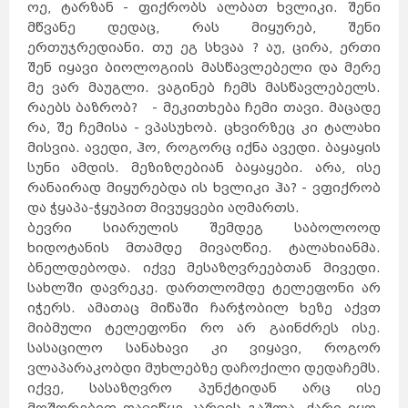
შარმ
ოე, ტარზან - ფიქრობს ალბათ ხვლიკი. შენი
ელ
შეიხი
ჰურგადა
ლონდონი
აია
მწვანე დედაც, რას მიყურებ, შენი
ნაპა
ვროცლავი
ბორდო
ნანტი
ერთუჯრედიანი. თუ ეგ სხვაა ? აუ, ცირა, ერთი
ალანია
ტაო-
კლარჯეთი
კატარი
ჩრდილოეთ
კორეა
შენ იყავი ბიოლოგიის მასწავლებელი და მერე
სამხრეთ
კორეა
პერუ
ჰავაი
მიანმარი
მე ვარ მაუგლი. ვაგინებ ჩემს მასწავლებელს.
ბოლივია
ახალი
ზელანდია
მონაკო
რაებს ბაზრობ? - მეკითხება ჩემი თავი. მაცადე
შოტლანდია
ედინბურგი
რეთიმნო
კელნი
რა, შე ჩემისა - ვპასუხობ. ცხვირზეც კი ტალახი
სტრასბურგი
მარაქეში
სლოვაკეთი
ბრატისლავა
მისვია. ავედი, ჰო, როგორც იქნა ავედი. ბაყაყის
ბარი
კამბოჯა
პნომპენი
სუნი ამდის. მეზიზღებიან ბაყაყები. არა, ისე
ბელარუსი
მინსკი
პიზა
ვიეტნამი
რანაირად მიყურებდა ის ხვლიკი ჰა? - ვფიქრობ
რიმინი
პაკისტანი
უზბეკეთი
ჰალკიდიკის
და ჭყაპა-ჭყუპით მივუყვები აღმართს.
ნახევარკუნძული
კოსტა
ბრავა
მოლდოვა
ჰულჰუმალე
ბევრი სიარულის შემდეგ საბოლოოდ
ვილინგილი
ზანზიბარი
ჰანოი
ქიშინიოვი
ხიდოტანის მთამდე მივაღწიე. ტალახიანმა.
ისლამაბადი
ქარაჩი
ლაჰორი
ქუეტა
ბნელდებოდა. იქვე მესაზღვრეებთან მივედი.
მონტე-
კარლო
დოჰა
პხენიანი
სახლში დავრეკე. დართლომდე ტელეფონი არ
სეული
ჩანგვონი
ლიმა
არეკიპა
იჭერს. ამათაც მიწაში ჩარჭობილ ხეზე აქვთ
კუსკო
ჩიკლაიო
ჰონოლულუ
მაუი
მიბმული ტელეფონი რო არ გაინძრეს ისე.
ოაჰუ
ნაიპიდო
იანგონი
სასაცილო სანახავი კი ვიყავი, როგორ
მანდალაი
სუკრე
ლა-
პასი
კოჩაბამბა
ვლაპარაკობდი მუხლებზე დაჩოქილი დედაჩემს.
ველინგტონი
აუკლენდი
კრაისტჩერჩი
იქვე, სასაზღვრო პუნქტიდან არც ისე