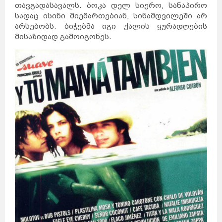
თავგადასავალს. ბოკა დელ სიერო, სანაპირო
სადაც ისინი მიემართებიან, სინამდვილეში არ
არსებობს. ბიჭებმა იგი ქალის ყურადღების
მისაზიდად გამოიგონეს.
საქართველო
ქვემო
ქართლი
კახეთი
თბილისი
მცხეთა-
მთიანეთი
შიდა
ქართლი
სამცხე-
ჯავახეთი
იმერეთი
გურია
სამეგრელო
სვანეთი
რაჭა-
ლეჩხუმი
აჭარა
აფხაზეთი
ავსტრალია
სიდნეი