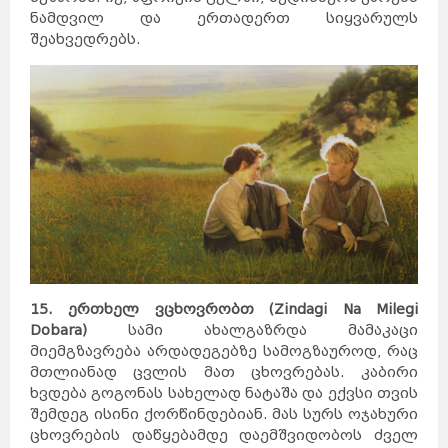
შანხაი
ჰონგ-
კონგი
ნამდვილ და ერთადერთ სიყვარულს
ჰელსინკი
მიშკოლცი
ტამპერი
ტიანძინი
შეახვედრებს.
ტურკუ
უხანი
ოული
გუანჯოუ
შენჯენი
შენიანი
სტოკჰოლმი
გეტებორგი
ნიცა
მალმე
ჩუნცინი
ციურიხი
ნანჩანი
ჟენევა
ნანკინი
ლუნდი
ბაზელი
ხარბინი
ბერნი
ჰელსინგბორგი
ლოზანა
შიძიაჯუანი
ანურადჰაპურა
სიანი
პრაღა
ჩენდუ
ჩანჩუნი
ოსტრავა
დალიანი
პილსენი
ხანჯოუ
კანდი
ძინანი
ტაიიუანი
ოლომაკუ
ცინდაო
ლივერიკი
სანტიაგო
ტემუკო
ლებუ
ზაკინტოსი
კორფუ
დელოსი
მიკონოსი
კრეტა
15. ერთხელ ვცხოვრობთ (Zindagi Na Milegi
კეფალონია
ჰიდრა
სიმი
Dobara)
სამი ახალგაზრდა მამაკაცი
სანტორინი
ნისიროსი
ლესბოსი
როდოსი
მიემგზავრება არდადეგებზე სამოგზაუროდ, რაც
პატმოსი
პოზიტანო
სიცილია
მთლიანად ცვლის მათ ცხოვრებას. კაბირი
ბურანო
კაპრი
ალბერობელო
სარდინია
ხვდება გოგონას სახელად ნატაშა და ექვსი თვის
ფლორენცია
ქემერი
ტრაპზონი
შემდეგ ისინი ქორწინდებიან. მას სურს ოჯახური
კაბადოკია
ბელეკი
სიდე
მარმარისი
ცხოვრების დაწყებამდე დაემშვიდობოს ძველ
კუშადასი
განჯა
კაირო