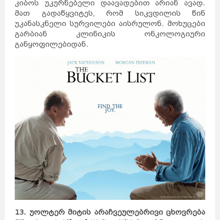
კიბოს უკურნებელი დაავადებით არიან ავად.
დუბლინი
ჰავანა
ქარაჯი
მათ გადაწყვიტეს, რომ სიკვდილის წინ
გუანტანამო
ახვაზი
გალავე
ზაჰედანი
უკანასკნელი სურვილები აისრულონ. მოხუცები
სანტა-
კლარა
კილარნი
ლიმერიკი
პინარ-
გარბიან კლინიკის ონკოლოგიური
დელ-
რიო
კილკენი
საფრანგეთი
ნიქოზია
განყოფილებიდან.
იერუსალიმი
ლარნაკა
ვენეცია
თელავივი
კირენია
ნაზარეთი
მილანი
რეიკიავიკი
ჰაიფა
რომი
სეიშელის
კუნძულები
ფამაგუსტა
სინგაპური
აკრე
სლოვენია
სომხეთი
ვანკუვერი
ტაილანდი
ვერონა
ბანფი
ტორონტოში
ნეაპოლი
მონრეალი
კალგარი
კეიპტაუნი
იოჰანესბურგი
დურბანი
სვეტო
პრეტორია
მალე
ვალეტა
ერევანი
ბირგუ
კასაბლანკა
რაბატი
ტანზანია
უკრაინა
რაზდანი
ბორმლა
ტანჟერი
უნგრეთი
ფილიპინები
ფინეთი
შვედეთი
შვეიცარია
შრი
ლანკა
მდინა
თეტუანი
რაბათი
ჩეხეთი
ჩილე
ჩინეთი
მეხიკო
ხორვატია
ეკატეპეკი
პიუბა
ხუარეზი
13. უოლტერ მიტის არაჩვეულებრივი ცხოვრება
ლეონი
კატმანდუ
ამსტერდამი