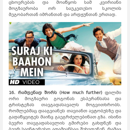
შარმ
ცხოვრებას და მოაწყოს სამ კვირიანი
ელ
შეიხი
ჰურგადა
ლონდონი
აია
მოგზაურობა ორ საუკეთესო სკოლის
ნაპა
ვროცლავი
ბორდო
ნანტი
მეგობართან იმრანთან და არდჟუნთან ერთად.
ალანია
ტაო-
კლარჯეთი
კატარი
ჩრდილოეთ
კორეა
სამხრეთ
კორეა
პერუ
ჰავაი
მიანმარი
ბოლივია
ახალი
ზელანდია
მონაკო
შოტლანდია
ედინბურგი
რეთიმნო
კელნი
სტრასბურგი
მარაქეში
სლოვაკეთი
ბრატისლავა
ბარი
კამბოჯა
პნომპენი
ბელარუსი
მინსკი
პიზა
ვიეტნამი
რიმინი
პაკისტანი
უზბეკეთი
ჰალკიდიკის
ნახევარკუნძული
კოსტა
ბრავა
მოლდოვა
ჰულჰუმალე
ვილინგილი
ზანზიბარი
ჰანოი
ქიშინიოვი
ისლამაბადი
ქარაჩი
ლაჰორი
ქუეტა
მონტე-
კარლო
დოჰა
პხენიანი
სეული
16. რამდენად შორს (How much further)
ფილმი
ჩანგვონი
ლიმა
არეკიპა
ორი მოგზაური გოგონას ესპერანსასა და
კუსკო
ჩიკლაიო
ჰონოლულუ
მაუი
ტრისტეზას თავგადასავალს მოგვითხრობს.
ოაჰუ
ნაიპიდო
იანგონი
რომლებმაც დააგვიანეს თავიანთ ავტობუსზე და
მანდალაი
სუკრე
ლა-
პასი
კოჩაბამბა
გადაწყვიტეს მაინც გაეგრძელებინათ გზა. ისინი
ველინგტონი
აუკლენდი
კრაისტჩერჩი
ბევრი თავგადასავლის გმირები გახდნენ და
ბევრ საინტერესო ადამიანსაც შეხვდენენ, რამაც