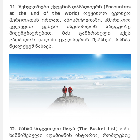
კანადა
სამხრეთ
აფრიკა
კვიპროსი
11. შეხვედრები ქვეყნის დასალიერს (Encounters
კუბა
აბუ-
ქირქასი
ალექსანდრია
at the End of the World)
რეჟისორ ვერნერ
ამარნა
ლატვია
ანტიოპოლისი
ლიეტუვა
ჰერცოგთან ერთად, ანტარქტიდაზე, ამერიკულ
მალდივები
მალტა
ბარსელონა
კვლევით ცენტრ მაკმორდოს სადგურზე
ბილბაო
გრანადა
ვალენსია
კადისი
მივემგზავრებით. მას განზრახული აქვს
ტალინი
ნარვა
პიარნუ
გადაიღოს ფილმი ყველაფრის შესახებ, რასაც
ვალგა
კეილა
ბოდრუმი
სტამბოლი
წყალქვეშ ნახავს.
ანტალია
ანკარა
კინგსტონი
ტოკიო
ნაგანო
ნარა
კობე
კიოტო
ბირმინგემი
იორკი
მადრიდი
მაროკო
მექსიკა
ნეპალი
ნიდერლანდები
ნორვეგია
ვილნიუსი
პოლონეთი
პორტუგალია
რუმინეთი
მუმბაი
კალკუტა
დელი
აგრა
ამრიცარი
კაუნასი
კლაიპედა
შიაულიაი
უბუდი
პანევეჟისი
დეპნასარი
ჯაკარტა
პალემბანგი
რუსეთი
მედანი
ბოლტონი
რიგა
ამანი
საბერძნეთი
ზარკა
ვულვერჰემპტონი
ლიეპაია
ირბიდი
ვენტსპილსი
12. სანამ სიკვდილი მოვა (The Bucket List)
ორი
ბორნმუთი
ვალმიერა
ელგავა
ხანშიშესული ადამიანის ისტორია, რომლებიც
რუსეიფა
თეირანი
ვადი
ას-
დეირ
თავრიზი