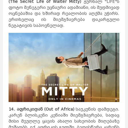
(The Secret Life of Walter Mitty)
ჟურნალ "LIFE"ს
როტერდამი
ჰააგა
პოკხარა
უტრეხტი
ფოტო მენეჯერი უცნაური ადამიანი, ის მუდმივად
ეინდჰოვენი
ზაგრები
ლალიტპური
ოცნებაშია და ხშირად რეალობის აღქმა უჭირს.
არენდელი
ბერგენი
დრამენი
სპლიტი
ერთხელაც ის მიემგზავრება დაკარგული
რიეკა
ეგერსუნდი
ფარსიუნდი
ნეგატივის საპოვნელად.
ლისაბონი
კოიბრა
ავეირო
ფარო
ოსიეკი
ვარშავა
ზადარი
სინტრა
კრაკოვი
ბუქარესტი
გდანსკი
გნეზნო
ტიმისოარა
ბელოსტოკი
იასი
მოსკოვი
კრაიოვა
სანქტ-
პეტერბურგი
კრასნოდარი
ნოვოსიბირსკი
ტულჩა
ეკატერინბურგი
ათენი
სალონიკი
პარიზი
ლიონი
მარსელი
კანი
ალექსანდრუპოლისი
კოლმარი
ოლიმპია
კორინთი
სინგაპური
ლიუბლიანა
გიუმრი
მარიბორი
ვანდაზორი
პორტ-
გლოდი
ცელიე
აბოვიანი
კრანი
ბანგკოკი
შანგ
მაი
ველენიე
პატაია
ჰატ
აი
ფჰუკეტი
კიევი
ხარკოვი
14. აფრიკიდან (Out of Africa)
საუკუნის დამდეგი.
კესონი
დნეპრი
მანილა
ოდესა
კარენ ბლისკენი კენიაში მიემგზავრება, სადაც
დონეცკი
დავაო
სებუ
მისი მეუღლე ყავის ახალი სახეობის მიღებაზე
ბუდაპეშტი
პეკინი
დებრეცენი
ვიგანი
მუშაობს. იქ, აფრიკის გულში, ბედისწერა კარენს
სეგედი