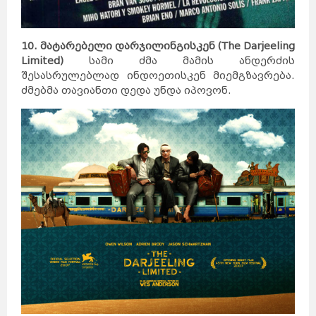
ავსტრია
მელბურნი
აზერბაიჯანი
არაბთა
გაერთიანებული
საემიროები
არგენტინა
აშშ
ბაჰამის
კუნძულები
ბელგია
ბრაზილია
ბულგარეთი
10. მატარებელი დარჯილინგისკენ (The Darjeeling
გერმანია
დანია
პერთი
ეგვიპტე
Limited)
სამი ძმა მამის ანდერძის
ადელაიდა
ესპანეთი
ნიუკასლი
შესასრულებლად ინდოეთისკენ მიემგზავრება.
ესტონეთი
ვენა
გრაცი
ლინცი
ძმებმა თავიანთი დედა უნდა იპოვონ.
ზალცბურგი
ბადენი
ბაქო
თურქეთი
იამაიკა
ქაბალა
ბეილაგანი
ასტარა
იაპონია
აბუ-
დაბი
დუბაი
ბუენოს-
აირესი
ინგლისი
კორდოვა
ინდოეთი
როსარიო
მენდოსა
ლა-
პლატა
ინდონეზია
ნიუ-
იორკი
ლოს-
ანჯელესი
ჩიკაგო
ფენიქსი
სან-
ანტონიო
იორდანია
ნასაუ
ირანი
ირლანდია
ანტვერპენი
გენტი
შარლერუა
ბრიუსელი
ბრიუგე
რიო-დე-
ჟანეირო
სან-
პაულუ‎
პორტუ-
ველიუ
ფაველა
სოფია
პლოვდივი
ვარნა
ბურგასი
სლივენი
ბერლინი
ჰამბურგი
ისლანდია
მიუნხენი
შტუტგარტი
ისრაელი
დორტმუნდი
იტალია
კოპენჰაგენი
ოდენსე
კოლინგი
რანერსი