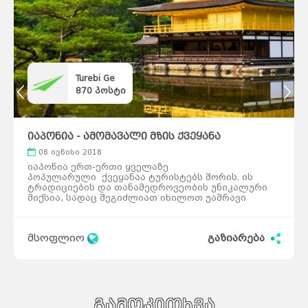
Turebi Ge
870
პოსტი
იაპონია - ამომავალი მზის ქვეყანა
08 ივნისი 2018
იაპონია ერთ-ერთი ყველაზე
პოპულარული ქვეყანაა ტურისტებს შორის. ის
ტრადიციების და თანამედროვეობის უნიკალური
მიქსია, სადაც შეგიძლიათ იხილოთ უამრავი
ტრადიციული არქიტექტურული ძეგლი და ტაძარი,
რომლებიც თანამედროვე არქიტექტურის და
ტექნოლოგიების მიღწევებთან ერთად
მსოფლიო
გაზიარება
თანაარსებობენ. იაპონიის თითქმის ყველა
ისტორიული ადგილი დღემდე ფუნქციონირებს
თავდაპირველი მიზნით და ამავდროულად ღიაა
დამთვალიერებლებისთვის. ქვეყნის სილამაზით
მთელი წლის განმავლობაში შეგიძლიათ
ისიამოვნოთ, ამასთანავე იაპონიაში დანაშაულის
ერთ-ერთ ყველაზე დაბალი დონეა. წარმოგიდგენთ
გამოკითხვა