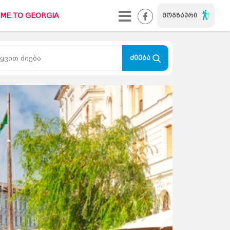
ME TO GEORGIA
მოგზაური
WELCOME TO GEORGIA
#ქალაქიხასიათით
ძიება
TUREBI.GE
კონტაქტი