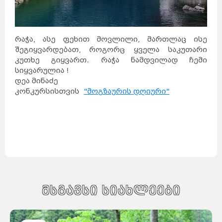
რაჭა, ასე ფეხით მოვლილი, მართლაც ისე
შეგიყვარდებათ, როგორც ყველა საკუთარი
კუთხე გიყვართ. რაჭა ნამდვილად ჩემი
სიყვარულია !
დეა მინაძე
კონკურსისთვის
"მოგზაურის დღიური"
საქართველო
ქვემო
ქართლი
კახეთი
თბილისი
მსგავსი სიახლეები
მცხეთა-
მთიანეთი
შიდა
ქართლი
სამცხე-
ჯავახეთი
იმერეთი
გურია
სამეგრელო
სვანეთი
რაჭა-
ლეჩხუმი
აჭარა
აფხაზეთი
ავსტრალია
სიდნეი