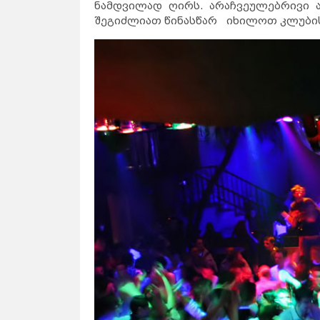
ნამდვილად ღირს. არაჩვეულებრივი ა
შეგიძლიათ წინასწარ იხილოთ კლუბის 