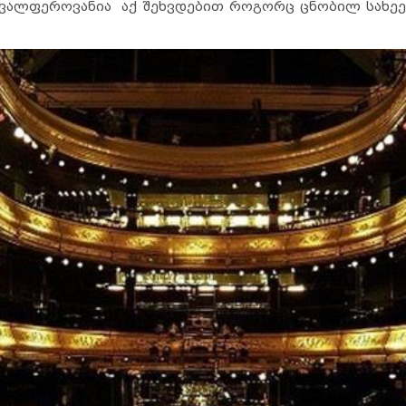
ავალფეროვანია აქ შეხვდებით როგორც ცნობილ სახეე