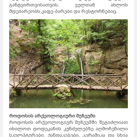
განტვირთვისათვის. ველთან ახლოს
მდებარეობს კაფე-ბარები და რესტორნებიც.
როდოსის არქეოლოგიური მუზეუმი
როდოსის არქეოლოგიურ მუზეუმში შეგიძლიათ
იხილოთ დოდეკანის კუნძულებზე აღმოჩენილი
სკულპტურები, ქანდაკებები, კერამიკა და სხვა