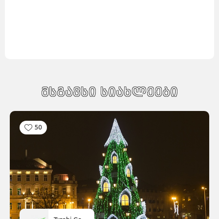
მსგავსი სიახლეები
50
საქართველო
ქვემო
ქართლი
კახეთი
თბილისი
მცხეთა-
მთიანეთი
შიდა
ქართლი
სამცხე-
ჯავახეთი
იმერეთი
გურია
სამეგრელო
სვანეთი
რაჭა-
ლეჩხუმი
აჭარა
აფხაზეთი
ავსტრალია
სიდნეი