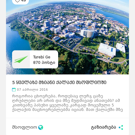
49
Turebi Ge
870
პოსტი
5 ყველაზე მზიანი ქალაქი მსოფლიოში
07 აპრილი 2016
როგორია ცხოვრება, როდესაც ლურჯ ცაზე
ღრუბლები არ არის და მზე მუდმივად ანათებს? ამ
კითხვაზე პასუხი ყველაზე კარგად მოცემული 5
ქალაქის მაცხოვრებლებმა იციან. მათ ქალაქში მზე
თითქმის მუდმივად კაშკაშებს. ფენიქსი, არიზონა,
აშშ ფენიქსში მზიანი დღეების რაოდენობა
ყველაზე მეტია, ვიდრე მსოფლიოს ნებისმიერ სხვა
მსოფლიო
გაზიარება
ქალაქში. ადგილობრივების თქმით, მზიანი
ამინდები განწყობაზე და ფსიქიკაზეც დადებითად