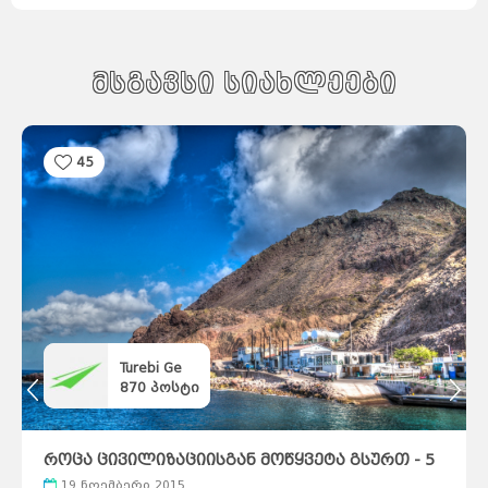
მსგავსი სიახლეები
45
Turebi Ge
870
პოსტი
როცა ცივილიზაციისგან მოწყვეტა გსურთ - 5
საუკეთესო ადგილი
19 ნოემბერი 2015