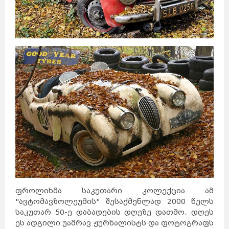
ფროლიხმა საკუთარი კოლექცია ამ
"ავტომავზოლეუმის" შესაქმენლად 2000 წელს
საკუთარ 50-ე დაბადების დღეზე დათმო. დღეს
ეს ადგილი უამრავ ჟურნალისტს და ფოტოგრაფს