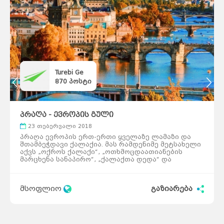
Turebi Ge
870
პოსტი
პრაღა - ევროპის გული
23 თებერვალი 2018
პრაღა ევროპის ერთ-ერთი ყველაზე ლამაზი და
შთამბეჭდავი ქალაქია. მას რამდენიმე მეტსახელი
აქვს „ოქროს ქალაქი“, „ოთხმოცდაათიანების
მარცხენა სანაპირო“, „ქალაქთა დედა“ და
„ევროპის გული“. პრაღის ისტორიული ცენტრი
იუნესკოს მიერ მსოფლიო მემკვიდრეობის სიაშია
შეტანილი 1992 წლიდან. პრაღა 6 ისტორიული
მსოფლიო
გაზიარება
ტერიტორიისგან შედგება. ყველა მათგანი
დამოუკიდებელი ქალაქი იყო, რომლებიც 1874
წელს ერთ ქალაქად გაერთიანდა და
თანამედროვე პრაღად იქცა. რომანტიკის
მოყვარული ტურისტები პეტრინის ბორცვს უნდა