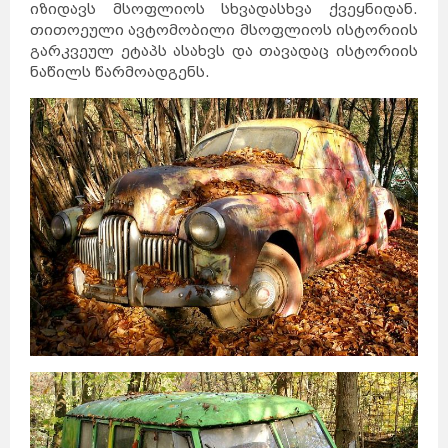
იზიდავს მსოფლიოს სხვადასხვა ქვეყნიდან.
თითოეული ავტომობილი მსოფლიოს ისტორიის
გარკვეულ ეტაპს ასახვს და თავადაც ისტორიის
ნაწილს წარმოადგენს.