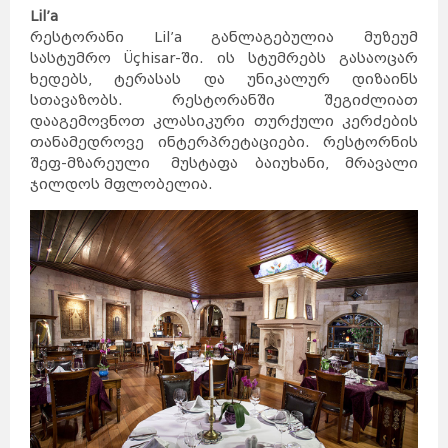
დუბლინი
Lil’a
ჰავანა
ქარაჯი
გუანტანამო
ახვაზი
რესტორანი Lil’a განლაგებულია მუზეუმ
გალავე
ზაჰედანი
სანტა-
კლარა
სასტუმრო Üçhisar-ში. ის სტუმრებს გასაოცარ
კილარნი
ლიმერიკი
პინარ-
დელ-
რიო
კილკენი
ხედებს, ტერასას და უნიკალურ დიზაინს
საფრანგეთი
ნიქოზია
იერუსალიმი
სთავაზობს. რესტორანში შეგიძლიათ
ლარნაკა
ვენეცია
თელავივი
კირენია
დააგემოვნოთ კლასიკური თურქული კერძების
ნაზარეთი
მილანი
რეიკიავიკი
თანამედროვე ინტერპრეტაციები. რესტორნის
ჰაიფა
რომი
სეიშელის
კუნძულები
ფამაგუსტა
შეფ-მზარეული მუსტაფა ბაიუხანი, მრავალი
სინგაპური
აკრე
სლოვენია
ჯილდოს მფლობელია.
სომხეთი
ვანკუვერი
ტაილანდი
ვერონა
ბანფი
ტორონტოში
ნეაპოლი
მონრეალი
კალგარი
კეიპტაუნი
იოჰანესბურგი
დურბანი
სვეტო
პრეტორია
მალე
ვალეტა
ერევანი
ბირგუ
კასაბლანკა
რაბატი
ტანზანია
უკრაინა
რაზდანი
ბორმლა
ტანჟერი
უნგრეთი
ფილიპინები
ფინეთი
შვედეთი
შვეიცარია
შრი
ლანკა
მდინა
თეტუანი
რაბათი
ჩეხეთი
ჩილე
ჩინეთი
მეხიკო
ხორვატია
ეკატეპეკი
პიუბა
ხუარეზი
ლეონი
კატმანდუ
ამსტერდამი