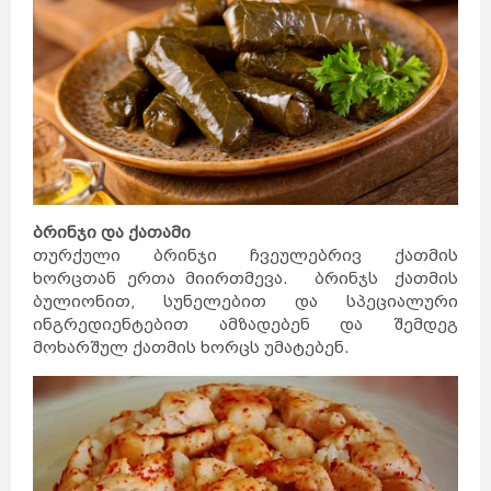
ბრინჯი და ქათამი
თურქული ბრინჯი ჩვეულებრივ ქათმის
ხორცთან ერთა მიირთმევა. ბრინჯს ქათმის
ბულიონით, სუნელებით და სპეციალური
ინგრედიენტებით ამზადებენ და შემდეგ
მოხარშულ ქათმის ხორცს უმატებენ.