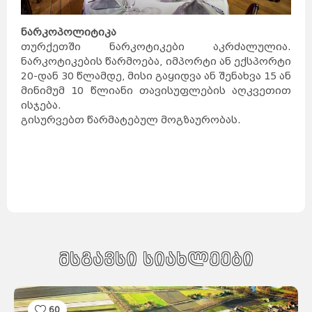
როტერდამი
ჰააგა
პოკხარა
უტრეხტი
ეინდჰოვენი
ზაგრები
ლალიტპური
ნარკოპოლიტიკა
არენდელი
ბერგენი
დრამენი
სპლიტი
თურქეთში ნარკოტიკები აკრძალულია.
რიეკა
ეგერსუნდი
ფარსიუნდი
ნარკოტიკების წარმოება, იმპორტი ან ექსპორტი
ლისაბონი
კოიბრა
ავეირო
ფარო
20-დან 30 წლამდე, მისი გაყიდვა ან შენახვა 15 ან
ოსიეკი
ვარშავა
ზადარი
მინიმუმ 10 წლიანი თავისუფლების აღკვეთით
სინტრა
კრაკოვი
ბუქარესტი
გდანსკი
ისჯება.
გნეზნო
ტიმისოარა
ბელოსტოკი
გისურვებთ წარმატებულ მოგზაურობას.
იასი
მოსკოვი
კრაიოვა
სანქტ-
პეტერბურგი
კრასნოდარი
ნოვოსიბირსკი
ტულჩა
ეკატერინბურგი
ათენი
სალონიკი
პარიზი
ლიონი
მარსელი
კანი
ალექსანდრუპოლისი
კოლმარი
ოლიმპია
კორინთი
სინგაპური
ლიუბლიანა
გიუმრი
მარიბორი
ვანდაზორი
პორტ-
გლოდი
ცელიე
აბოვიანი
კრანი
ბანგკოკი
შანგ
მაი
ველენიე
პატაია
ჰატ
აი
მსგავსი სიახლეები
ფჰუკეტი
კიევი
ხარკოვი
კესონი
დნეპრი
მანილა
ოდესა
დონეცკი
დავაო
სებუ
ბუდაპეშტი
პეკინი
დებრეცენი
ვიგანი
60
სეგედი