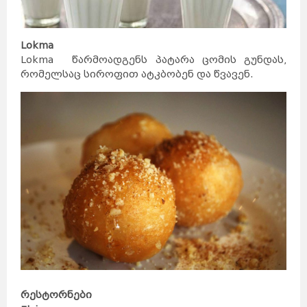
Lokma
Lokma წარმოადგენს პატარა ცომის გუნდას,
რომელსაც სიროფით ატკბობენ და წვავენ.
საქართველო
ქვემო
ქართლი
კახეთი
თბილისი
მცხეთა-
მთიანეთი
შიდა
ქართლი
სამცხე-
ჯავახეთი
იმერეთი
გურია
სამეგრელო
სვანეთი
რაჭა-
ლეჩხუმი
რესტორნები
აჭარა
აფხაზეთი
ავსტრალია
სიდნეი