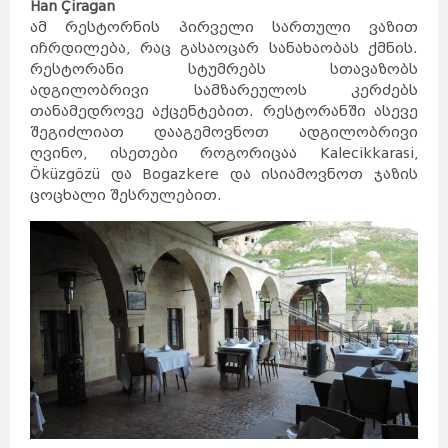
Han Çiragan
კანადა
სამხრეთ
აფრიკა
კვიპროსი
კუბა
ამ რესტორნის პირველი სართული ვაზით
აბუ-
ქირქასი
ალექსანდრია
ამარნა
იჩრდილება, რაც გასაოცარ სანახაობას ქმნის.
ლატვია
ანტიოპოლისი
ლიეტუვა
მალდივები
რესტორანი სტუმრებს სთავაზობს
მალტა
ბარსელონა
ბილბაო
ადგილობრივი სამზარეულოს კერძებს
გრანადა
ვალენსია
კადისი
ტალინი
თანამედროვე აქცენტებით. რესტორანში ასევე
ნარვა
პიარნუ
ვალგა
შეგიძლიათ დააგემოვნოთ ადგილობრივი
კეილა
ბოდრუმი
სტამბოლი
ანტალია
ღვინო, ისეთები როგორიცაა Kalecikkarasi,
ანკარა
კინგსტონი
ტოკიო
Öküzgözü და Bogazkere და ისიამოვნოთ ჯაზის
ნაგანო
ნარა
კობე
კიოტო
ცოცხალი შესრულებით.
ბირმინგემი
იორკი
მადრიდი
მაროკო
მექსიკა
ნეპალი
ნიდერლანდები
ნორვეგია
ვილნიუსი
პოლონეთი
პორტუგალია
რუმინეთი
მუმბაი
კალკუტა
დელი
აგრა
ამრიცარი
კაუნასი
კლაიპედა
შიაულიაი
უბუდი
პანევეჟისი
დეპნასარი
ჯაკარტა
პალემბანგი
რუსეთი
მედანი
ბოლტონი
რიგა
ამანი
საბერძნეთი
ზარკა
ვულვერჰემპტონი
ლიეპაია
ირბიდი
ვენტსპილსი
ბორნმუთი
ვალმიერა
ელგავა
რუსეიფა
თეირანი
ვადი
ას-
დეირ
თავრიზი