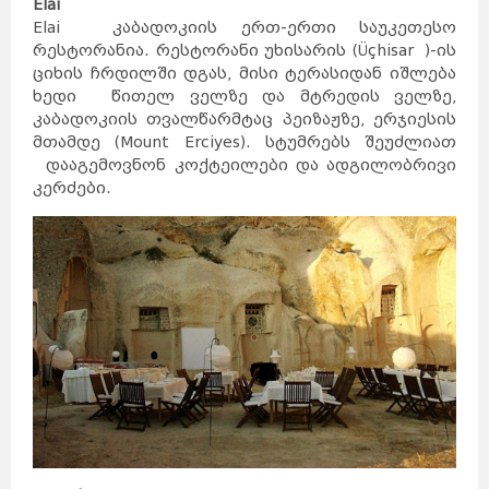
Elai
ავსტრია
მელბურნი
აზერბაიჯანი
არაბთა
გაერთიანებული
Elai კაბადოკიის ერთ-ერთი საუკეთესო
საემიროები
არგენტინა
აშშ
ბაჰამის
კუნძულები
რესტორანია. რესტორანი უხისარის (Üçhisar )-ის
ბელგია
ბრაზილია
ბულგარეთი
გერმანია
ციხის ჩრდილში დგას, მისი ტერასიდან იშლება
დანია
პერთი
ეგვიპტე
ხედი წითელ ველზე და მტრედის ველზე,
ადელაიდა
ესპანეთი
ნიუკასლი
ესტონეთი
კაბადოკიის თვალწარმტაც პეიზაჟზე, ერჯიესის
ვენა
გრაცი
ლინცი
მთამდე (Mount Erciyes). სტუმრებს შეუძლიათ
ზალცბურგი
ბადენი
ბაქო
თურქეთი
დააგემოვნონ კოქტეილები და ადგილობრივი
იამაიკა
ქაბალა
ბეილაგანი
კერძები.
ასტარა
იაპონია
აბუ-
დაბი
დუბაი
ბუენოს-
აირესი
ინგლისი
კორდოვა
ინდოეთი
როსარიო
მენდოსა
ლა-
პლატა
ინდონეზია
ნიუ-
იორკი
ლოს-
ანჯელესი
ჩიკაგო
ფენიქსი
სან-
ანტონიო
იორდანია
ნასაუ
ირანი
ირლანდია
ანტვერპენი
გენტი
შარლერუა
ბრიუსელი
ბრიუგე
რიო-დე-
ჟანეირო
სან-
პაულუ‎
პორტუ-
ველიუ
ფაველა
სოფია
პლოვდივი
ვარნა
ბურგასი
სლივენი
ბერლინი
ჰამბურგი
ისლანდია
მიუნხენი
შტუტგარტი
ისრაელი
დორტმუნდი
იტალია
კოპენჰაგენი
ოდენსე
კოლინგი
რანერსი