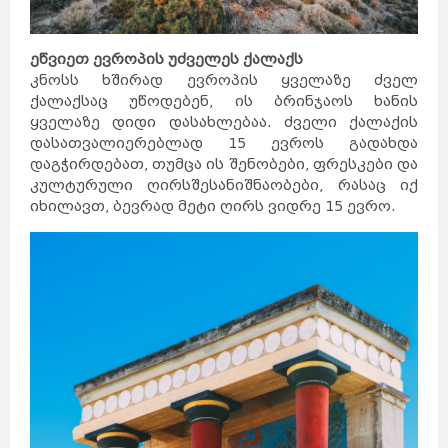
ეწვიეთ ევროპის უძველეს ქალაქს
კნოსს ხშირად ევროპის ყველაზე ძველ
ქალაქსაც უწოდებენ, ის ბრინჯაოს ხანის
ყველაზე დიდი დასახლებაა. ძველი ქალაქის
დასათვალიერებლად 15 ევროს გადახდა
დაგჭირდებათ, თუმცა ის შენობები, ფრესკები და
კულტურული ღირსშესანიშნაობები, რასაც იქ
იხილავთ, ბევრად მეტი ღირს ვიდრე 15 ევრო.
საქართველო
ქვემო
ქართლი
კახეთი
თბილისი
მცხეთა-
მთიანეთი
შიდა
ქართლი
სამცხე-
ჯავახეთი
იმერეთი
გურია
სამეგრელო
სვანეთი
რაჭა-
ლეჩხუმი
აჭარა
აფხაზეთი
ავსტრალია
სიდნეი