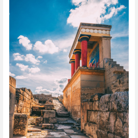
კანადა
სამხრეთ
აფრიკა
კვიპროსი
კუბა
აბუ-
ქირქასი
ალექსანდრია
ამარნა
ლატვია
ანტიოპოლისი
ლიეტუვა
მალდივები
მალტა
ბარსელონა
ბილბაო
გრანადა
ვალენსია
კადისი
ტალინი
ნარვა
პიარნუ
ვალგა
კეილა
ბოდრუმი
სტამბოლი
ანტალია
ანკარა
კინგსტონი
ტოკიო
ნაგანო
ნარა
კობე
კიოტო
ბირმინგემი
იორკი
მადრიდი
მაროკო
მექსიკა
ნეპალი
ნიდერლანდები
ნორვეგია
ვილნიუსი
პოლონეთი
პორტუგალია
რუმინეთი
მუმბაი
კალკუტა
დელი
აგრა
ამრიცარი
კაუნასი
კლაიპედა
შიაულიაი
უბუდი
პანევეჟისი
დეპნასარი
ჯაკარტა
პალემბანგი
რუსეთი
მედანი
ბოლტონი
რიგა
ამანი
საბერძნეთი
ზარკა
ვულვერჰემპტონი
ლიეპაია
ირბიდი
ვენტსპილსი
ბორნმუთი
ვალმიერა
ელგავა
რუსეიფა
თეირანი
ვადი
ას-
დეირ
თავრიზი