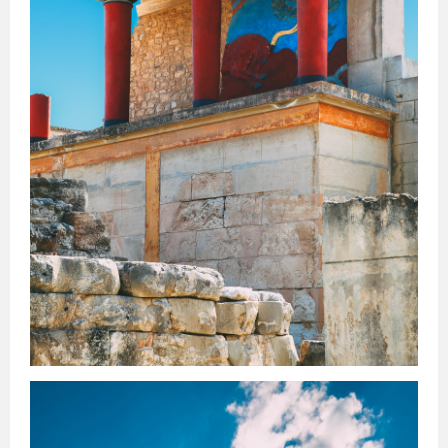
ავსტრია
მელბურნი
აზერბაიჯანი
არაბთა
გაერთიანებული
საემიროები
არგენტინა
აშშ
ბაჰამის
კუნძულები
ბელგია
ბრაზილია
ბულგარეთი
გერმანია
დანია
პერთი
ეგვიპტე
ადელაიდა
ესპანეთი
ნიუკასლი
ესტონეთი
ვენა
გრაცი
ლინცი
ზალცბურგი
ბადენი
ბაქო
თურქეთი
იამაიკა
ქაბალა
ბეილაგანი
ასტარა
იაპონია
აბუ-
დაბი
დუბაი
ბუენოს-
აირესი
ინგლისი
კორდოვა
ინდოეთი
როსარიო
მენდოსა
ლა-
პლატა
ინდონეზია
ნიუ-
იორკი
ლოს-
ანჯელესი
ჩიკაგო
ფენიქსი
სან-
ანტონიო
იორდანია
ნასაუ
ირანი
ირლანდია
ანტვერპენი
გენტი
შარლერუა
ბრიუსელი
ბრიუგე
რიო-დე-
ჟანეირო
სან-
პაულუ‎
პორტუ-
ველიუ
ფაველა
სოფია
პლოვდივი
ვარნა
ბურგასი
სლივენი
ბერლინი
ჰამბურგი
ისლანდია
მიუნხენი
შტუტგარტი
ისრაელი
დორტმუნდი
იტალია
კოპენჰაგენი
ოდენსე
კოლინგი
რანერსი