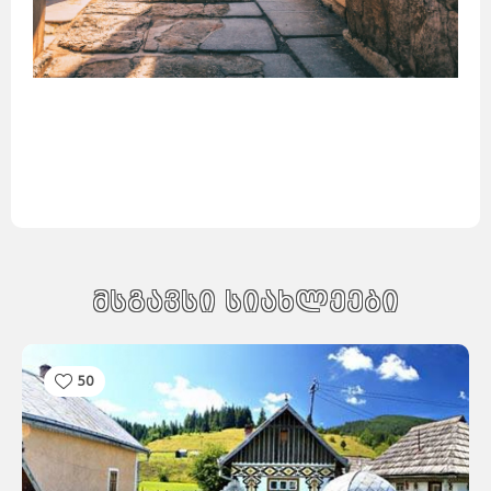
დუბლინი
ჰავანა
ქარაჯი
გუანტანამო
ახვაზი
გალავე
ზაჰედანი
სანტა-
კლარა
კილარნი
ლიმერიკი
პინარ-
დელ-
რიო
კილკენი
საფრანგეთი
ნიქოზია
იერუსალიმი
ლარნაკა
ვენეცია
თელავივი
კირენია
ნაზარეთი
მილანი
რეიკიავიკი
ჰაიფა
რომი
სეიშელის
კუნძულები
ფამაგუსტა
სინგაპური
აკრე
სლოვენია
სომხეთი
ვანკუვერი
ტაილანდი
ვერონა
ბანფი
ტორონტოში
ნეაპოლი
მონრეალი
კალგარი
კეიპტაუნი
იოჰანესბურგი
დურბანი
სვეტო
პრეტორია
მალე
მსგავსი სიახლეები
ვალეტა
ერევანი
ბირგუ
კასაბლანკა
რაბატი
ტანზანია
უკრაინა
რაზდანი
ბორმლა
ტანჟერი
უნგრეთი
ფილიპინები
ფინეთი
50
შვედეთი
შვეიცარია
შრი
ლანკა
მდინა
თეტუანი
რაბათი
ჩეხეთი
ჩილე
ჩინეთი
მეხიკო
ხორვატია
ეკატეპეკი
პიუბა
ხუარეზი
ლეონი
კატმანდუ
ამსტერდამი