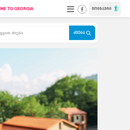
ME TO GEORGIA
მოგზაური
WELCOME TO GEORGIA
#ქალაქიხასიათით
ძიება
TUREBI.GE
კონტაქტი