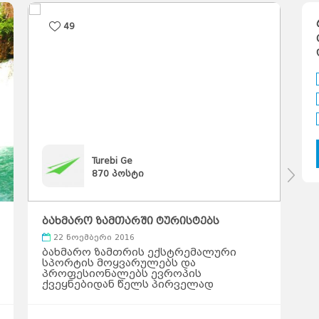
49
Turebi Ge
870
პოსტი
ბახმარო ზამთარში ტურისტებს
თ
უმასპინძლებს
შ
22 ნოემბერი 2016
ბახმარო ზამთრის ექსტრემალური
ს
სპორტის მოყვარულებს და
ე
პროფესიონალებს ევროპის
ა
ქვეყნებიდან წელს პირველად
ბ
უმასპინძლებს. კურორტს დეკემბერში
მ
60 ევროპელი ტურისტი და მედიის
ტ
წარმომადგენელი ეწვევა და მოხდება
ხ