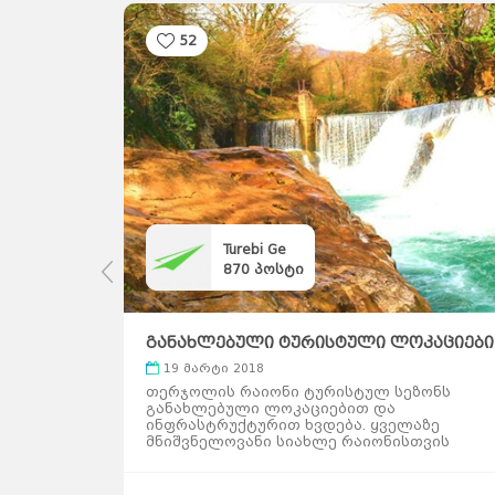
52
Turebi Ge
870
პოსტი
 - 23
განახლებული ტურისტული ლოკაციები
თერჯოლის რაიონში
19 მარტი 2018
თუ რას
თერჯოლის რაიონი ტურისტულ სეზონს
იოში 23
განახლებული ლოკაციებით და
ინაცვლოთ
ინფრასტრუქტურით ხვდება. ყველაზე
მნიშვნელოვანი სიახლე რაიონისთვის
და უფრო
ნავენახევის მღვიმის განახლებაა. მღვიმე
ე
ოფიციალურად 14 მაისს გაიხსნება.
კის
რაიონის ტერიტორიაზე ტურისტებს