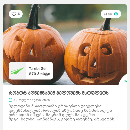
4
9109
Turebi Ge
870
პოსტი
როგორ აღნიშნავენ ჰელოუინს მსოფლიოს
სხვადასხვა ქვ ...
30 ოქტომბერი 2020
საქართველო
ქვემო
ჰელოუინი მსოფლიოში ერთ-ერთი უძველესი
ქართლი
კახეთი
თბილისი
მცხეთა-
დღესასწაულია, რომლის ისტორიაც წარმართული
მთიანეთი
შიდა
ქართლი
სამცხე-
დროიდან იწყება. მაგრამ დღეს მას უფრო
ჯავახეთი
იმერეთი
გურია
მეტი ხალხი აღნიშნავს, ვიდრე ოდესმე. არსებობს
სამეგრელო
სვანეთი
რაჭა-
მარტივი მიზეზი: ეს ...
ლეჩხუმი
აჭარა
აფხაზეთი
ავსტრალია
სიდნეი