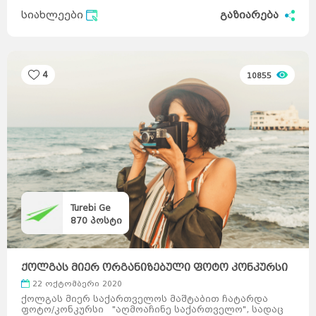
ავსტრია
მელბურნი
აზერბაიჯანი
არაბთა
სიახლეები
გაზიარება
გაერთიანებული
საემიროები
არგენტინა
აშშ
ბაჰამის
კუნძულები
ბელგია
ბრაზილია
ბულგარეთი
გერმანია
დანია
პერთი
ეგვიპტე
ადელაიდა
ესპანეთი
ნიუკასლი
4
10855
ესტონეთი
ვენა
გრაცი
ლინცი
ზალცბურგი
ბადენი
ბაქო
თურქეთი
იამაიკა
ქაბალა
ბეილაგანი
ასტარა
იაპონია
აბუ-
დაბი
დუბაი
ბუენოს-
აირესი
ინგლისი
კორდოვა
ინდოეთი
როსარიო
მენდოსა
ლა-
პლატა
ინდონეზია
ნიუ-
იორკი
ლოს-
ანჯელესი
ჩიკაგო
ფენიქსი
სან-
ანტონიო
იორდანია
ნასაუ
ირანი
ირლანდია
Turebi Ge
ანტვერპენი
გენტი
შარლერუა
870
პოსტი
ბრიუსელი
ბრიუგე
რიო-დე-
ჟანეირო
სან-
პაულუ‎
პორტუ-
ველიუ
ფაველა
სოფია
პლოვდივი
ვარნა
ბურგასი
სლივენი
ქოლგას მიერ ორგანიზებული ფოტო კონკურსი
ბერლინი
ჰამბურგი
"აღმოაჩინ ...
ისლანდია
მიუნხენი
22 ოქტომბერი 2020
შტუტგარტი
ისრაელი
დორტმუნდი
ქოლგას მიერ საქართველოს მაშტაბით ჩატარდა
იტალია
კოპენჰაგენი
ოდენსე
ფოტო/კონკურსი "აღმოაჩინე საქართველო", სადაც
კოლინგი
რანერსი