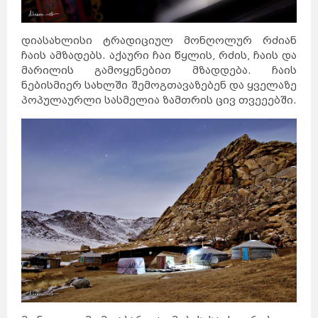
ავსტრია
მელბურნი
აზერბაიჯანი
არაბთა
გაერთიანებული
საემიროები
არგენტინა
აშშ
ბაჰამის
კუნძულები
ბელგია
ბრაზილია
დიასახლისი ტრადიციულ მონღოლურ რძიან
ბულგარეთი
გერმანია
დანია
ჩაის ამზადებს. აქაური ჩაი წყლის, რძის, ჩაის და
პერთი
ეგვიპტე
ადელაიდა
ესპანეთი
მარილის გამოყენებით მზადდება. ჩაის
ნიუკასლი
ესტონეთი
ვენა
ნებისმიერ სახლში შემოგთავაზებენ და ყველაზე
გრაცი
ლინცი
ზალცბურგი
ბადენი
პოპულაურლი სასმელია ზამთრის ცივ თვეეებში.
ბაქო
თურქეთი
იამაიკა
ქაბალა
ბეილაგანი
ასტარა
იაპონია
აბუ-
დაბი
დუბაი
ბუენოს-
აირესი
ინგლისი
კორდოვა
ინდოეთი
როსარიო
მენდოსა
ლა-
პლატა
ინდონეზია
ნიუ-
იორკი
ლოს-
ანჯელესი
ჩიკაგო
ფენიქსი
სან-
ანტონიო
იორდანია
ნასაუ
ირანი
ირლანდია
ანტვერპენი
გენტი
შარლერუა
ბრიუსელი
ბრიუგე
რიო-დე-
ჟანეირო
სან-
პაულუ‎
პორტუ-
ველიუ
ფაველა
სოფია
პლოვდივი
ვარნა
ბურგასი
სლივენი
ბერლინი
ჰამბურგი
ისლანდია
მიუნხენი
შტუტგარტი
ისრაელი
დორტმუნდი
იტალია
კოპენჰაგენი
ოდენსე
კოლინგი
რანერსი