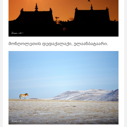
მონღოლეთის დედაქალაქი, ულაანბატაარი.