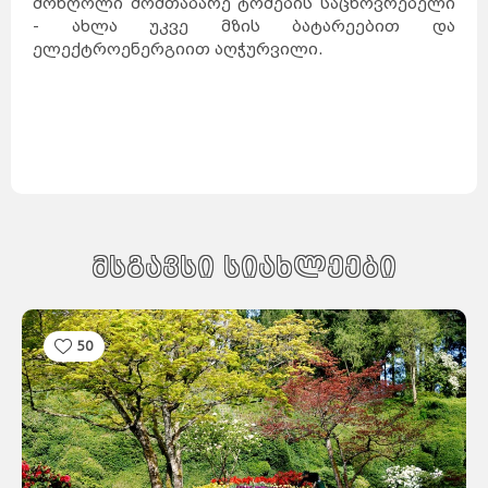
მონღოლი მომთაბარე ტომების საცხოვრებელი
კანადა
სამხრეთ
აფრიკა
კვიპროსი
- ახლა უკვე მზის ბატარეებით და
კუბა
აბუ-
ქირქასი
ალექსანდრია
ამარნა
ელექტროენერგიით აღჭურვილი.
ლატვია
ანტიოპოლისი
ლიეტუვა
მალდივები
მალტა
ბარსელონა
ბილბაო
გრანადა
ვალენსია
კადისი
ტალინი
ნარვა
პიარნუ
ვალგა
კეილა
ბოდრუმი
სტამბოლი
ანტალია
ანკარა
კინგსტონი
ტოკიო
ნაგანო
ნარა
კობე
კიოტო
ბირმინგემი
იორკი
მადრიდი
მაროკო
მექსიკა
ნეპალი
ნიდერლანდები
მსგავსი სიახლეები
ნორვეგია
ვილნიუსი
პოლონეთი
პორტუგალია
რუმინეთი
მუმბაი
კალკუტა
დელი
აგრა
ამრიცარი
კაუნასი
კლაიპედა
შიაულიაი
50
უბუდი
პანევეჟისი
დეპნასარი
ჯაკარტა
პალემბანგი
რუსეთი
მედანი
ბოლტონი
რიგა
ამანი
საბერძნეთი
ზარკა
ვულვერჰემპტონი
ლიეპაია
ირბიდი
ვენტსპილსი
ბორნმუთი
ვალმიერა
ელგავა
რუსეიფა
თეირანი
ვადი
ას-
დეირ
თავრიზი