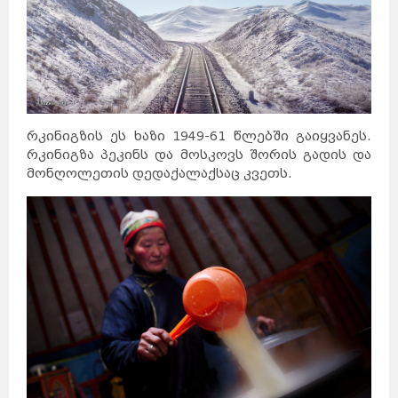
რკინიგზის ეს ხაზი 1949-61 წლებში გაიყვანეს.
რკინიგზა პეკინს და მოსკოვს შორის გადის და
მონღოლეთის დედაქალაქსაც კვეთს.
საქართველო
ქვემო
ქართლი
კახეთი
თბილისი
მცხეთა-
მთიანეთი
შიდა
ქართლი
სამცხე-
ჯავახეთი
იმერეთი
გურია
სამეგრელო
სვანეთი
რაჭა-
ლეჩხუმი
აჭარა
აფხაზეთი
ავსტრალია
სიდნეი