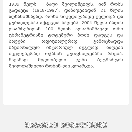
შანხაი
ჰონგ-
1939 წელს ბაღი შვილიშვილს, იან როსს
კონგი
ჰელსინკი
მიშკოლცი
ტამპერი
გადაეცა (1918-1997), დაბადებიდან 21 წლის
ტიანძინი
ტურკუ
უხანი
აღსანიშნავად. როსი სიკვდილამდე უვლიდა და
ოული
გუანჯოუ
შენჯენი
შენიანი
ყურადღებას აქცევდა ბაღებს. 2004 წელს ბაღის
სტოკჰოლმი
გეტებორგი
ნიცა
დაარსებიდან 100 წლის აღსანიშნავად ორი
მალმე
ჩუნცინი
ციურიხი
ნანჩანი
ცხრამეტრიანი ტოტემური ბოძი დადგეს და
ჟენევა
ნანკინი
ლუნდი
ბაღები ოფიციალურად გამოცხადდა
ბაზელი
ხარბინი
ბერნი
ჰელსინგბორგი
ნაციონალურ ისტორიულ ძეგლად. ბაღები
ლოზანა
შიძიაჯუანი
ანურადჰაპურა
ძველებურად ოჯახის კუთვნილებაში რჩება.
სიანი
პრაღა
ჩენდუ
ჩანჩუნი
მაჟამად მფლობელი ჯენი ბუტჩარტის
ოსტრავა
დალიანი
პილსენი
შვილთაშვილი რობინ-ლი კლარკია.
ხანჯოუ
კანდი
ძინანი
ტაიიუანი
ოლომაკუ
ცინდაო
ლივერიკი
სანტიაგო
ტემუკო
ლებუ
ზაკინტოსი
კორფუ
დელოსი
მიკონოსი
კრეტა
კეფალონია
ჰიდრა
სიმი
სანტორინი
ნისიროსი
ლესბოსი
როდოსი
პატმოსი
პოზიტანო
სიცილია
ბურანო
კაპრი
ალბერობელო
სარდინია
ფლორენცია
ქემერი
ტრაპზონი
კაბადოკია
მსგავსი სიახლეები
ბელეკი
სიდე
მარმარისი
კუშადასი
განჯა
კაირო