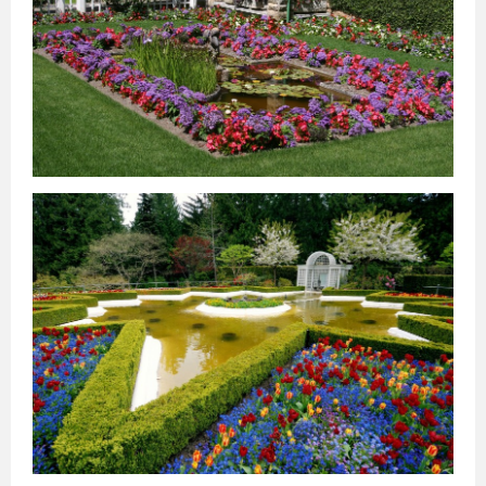
როტერდამი
ჰააგა
პოკხარა
უტრეხტი
ეინდჰოვენი
ზაგრები
ლალიტპური
არენდელი
ბერგენი
დრამენი
სპლიტი
რიეკა
ეგერსუნდი
ფარსიუნდი
ლისაბონი
კოიბრა
ავეირო
ფარო
ოსიეკი
ვარშავა
ზადარი
სინტრა
კრაკოვი
ბუქარესტი
გდანსკი
გნეზნო
ტიმისოარა
ბელოსტოკი
იასი
მოსკოვი
კრაიოვა
სანქტ-
პეტერბურგი
კრასნოდარი
ნოვოსიბირსკი
ტულჩა
ეკატერინბურგი
ათენი
სალონიკი
პარიზი
ლიონი
მარსელი
კანი
ალექსანდრუპოლისი
კოლმარი
ოლიმპია
კორინთი
სინგაპური
ლიუბლიანა
გიუმრი
მარიბორი
ვანდაზორი
პორტ-
გლოდი
ცელიე
აბოვიანი
კრანი
ბანგკოკი
შანგ
მაი
ველენიე
პატაია
ჰატ
აი
ფჰუკეტი
კიევი
ხარკოვი
კესონი
დნეპრი
მანილა
ოდესა
დონეცკი
დავაო
სებუ
ბუდაპეშტი
პეკინი
დებრეცენი
ვიგანი
სეგედი