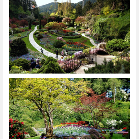
კანადა
სამხრეთ
აფრიკა
კვიპროსი
კუბა
აბუ-
ქირქასი
ალექსანდრია
ამარნა
ლატვია
ანტიოპოლისი
ლიეტუვა
მალდივები
მალტა
ბარსელონა
ბილბაო
გრანადა
ვალენსია
კადისი
ტალინი
ნარვა
პიარნუ
ვალგა
კეილა
ბოდრუმი
სტამბოლი
ანტალია
ანკარა
კინგსტონი
ტოკიო
ნაგანო
ნარა
კობე
კიოტო
ბირმინგემი
იორკი
მადრიდი
მაროკო
მექსიკა
ნეპალი
ნიდერლანდები
ნორვეგია
ვილნიუსი
პოლონეთი
პორტუგალია
რუმინეთი
მუმბაი
კალკუტა
დელი
აგრა
ამრიცარი
კაუნასი
კლაიპედა
შიაულიაი
უბუდი
პანევეჟისი
დეპნასარი
ჯაკარტა
პალემბანგი
რუსეთი
მედანი
ბოლტონი
რიგა
ამანი
საბერძნეთი
ზარკა
ვულვერჰემპტონი
ლიეპაია
ირბიდი
ვენტსპილსი
ბორნმუთი
ვალმიერა
ელგავა
რუსეიფა
თეირანი
ვადი
ას-
დეირ
თავრიზი