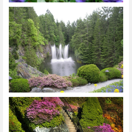
საქართველო
ქვემო
ქართლი
კახეთი
თბილისი
მცხეთა-
მთიანეთი
შიდა
ქართლი
სამცხე-
ჯავახეთი
იმერეთი
გურია
სამეგრელო
სვანეთი
რაჭა-
ლეჩხუმი
აჭარა
აფხაზეთი
ავსტრალია
სიდნეი