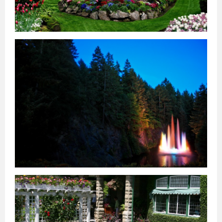
დუბლინი
ჰავანა
ქარაჯი
გუანტანამო
ახვაზი
გალავე
ზაჰედანი
სანტა-
კლარა
კილარნი
ლიმერიკი
პინარ-
დელ-
რიო
კილკენი
საფრანგეთი
ნიქოზია
იერუსალიმი
ლარნაკა
ვენეცია
თელავივი
კირენია
ნაზარეთი
მილანი
რეიკიავიკი
ჰაიფა
რომი
სეიშელის
კუნძულები
ფამაგუსტა
სინგაპური
აკრე
სლოვენია
სომხეთი
ვანკუვერი
ტაილანდი
ვერონა
ბანფი
ტორონტოში
ნეაპოლი
მონრეალი
კალგარი
კეიპტაუნი
იოჰანესბურგი
დურბანი
სვეტო
პრეტორია
მალე
ვალეტა
ერევანი
ბირგუ
კასაბლანკა
რაბატი
ტანზანია
უკრაინა
რაზდანი
ბორმლა
ტანჟერი
უნგრეთი
ფილიპინები
ფინეთი
შვედეთი
შვეიცარია
შრი
ლანკა
მდინა
თეტუანი
რაბათი
ჩეხეთი
ჩილე
ჩინეთი
მეხიკო
ხორვატია
ეკატეპეკი
პიუბა
ხუარეზი
ლეონი
კატმანდუ
ამსტერდამი