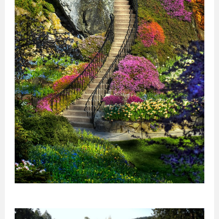
ავსტრია
მელბურნი
აზერბაიჯანი
არაბთა
გაერთიანებული
საემიროები
არგენტინა
აშშ
ბაჰამის
კუნძულები
ბელგია
ბრაზილია
ბულგარეთი
გერმანია
დანია
პერთი
ეგვიპტე
ადელაიდა
ესპანეთი
ნიუკასლი
ესტონეთი
ვენა
გრაცი
ლინცი
ზალცბურგი
ბადენი
ბაქო
თურქეთი
იამაიკა
ქაბალა
ბეილაგანი
ასტარა
იაპონია
აბუ-
დაბი
დუბაი
ბუენოს-
აირესი
ინგლისი
კორდოვა
ინდოეთი
როსარიო
მენდოსა
ლა-
პლატა
ინდონეზია
ნიუ-
იორკი
ლოს-
ანჯელესი
ჩიკაგო
ფენიქსი
სან-
ანტონიო
იორდანია
ნასაუ
ირანი
ირლანდია
ანტვერპენი
გენტი
შარლერუა
ბრიუსელი
ბრიუგე
რიო-დე-
ჟანეირო
სან-
პაულუ‎
პორტუ-
ველიუ
ფაველა
სოფია
პლოვდივი
ვარნა
ბურგასი
სლივენი
ბერლინი
ჰამბურგი
ისლანდია
მიუნხენი
შტუტგარტი
ისრაელი
დორტმუნდი
იტალია
კოპენჰაგენი
ოდენსე
კოლინგი
რანერსი