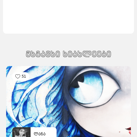
დუბლინი
ჰავანა
ქარაჯი
გუანტანამო
ახვაზი
გალავე
ზაჰედანი
სანტა-
კლარა
კილარნი
ლიმერიკი
პინარ-
დელ-
რიო
კილკენი
საფრანგეთი
ნიქოზია
იერუსალიმი
ლარნაკა
ვენეცია
თელავივი
კირენია
ნაზარეთი
მილანი
რეიკიავიკი
ჰაიფა
რომი
სეიშელის
კუნძულები
ფამაგუსტა
სინგაპური
მსგავსი სიახლეები
აკრე
სლოვენია
სომხეთი
ვანკუვერი
ტაილანდი
ვერონა
ბანფი
ტორონტოში
ნეაპოლი
მონრეალი
კალგარი
კეიპტაუნი
იოჰანესბურგი
51
დურბანი
სვეტო
პრეტორია
მალე
ვალეტა
ერევანი
ბირგუ
კასაბლანკა
რაბატი
ტანზანია
უკრაინა
რაზდანი
ბორმლა
ტანჟერი
უნგრეთი
ფილიპინები
ფინეთი
შვედეთი
შვეიცარია
შრი
ლანკა
მდინა
თეტუანი
რაბათი
ჩეხეთი
ჩილე
ჩინეთი
მეხიკო
ხორვატია
ეკატეპეკი
პიუბა
ხუარეზი
ლეონი
ლანა
კატმანდუ
ამსტერდამი