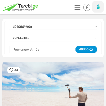
მოგზაური
კატეგორია
ლოკაცია
ძიება
34
მოგზაურის
დღიური
კურორტები
მთა
ეს
საინტერესოა
აზია
ევროპა
საქართველო
სიახლეები
რჩევები
მსოფლიო