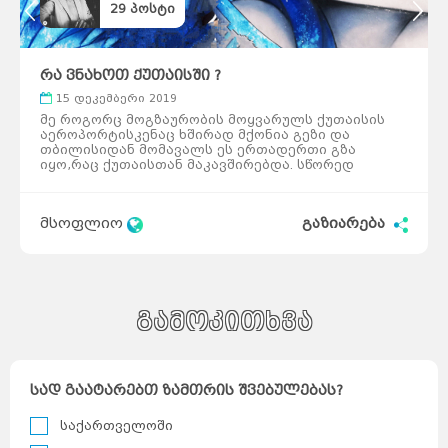
როტერდამი
29
პოსტი
ჰააგა
პოკხარა
უტრეხტი
ეინდჰოვენი
ზაგრები
ლალიტპური
არენდელი
ბერგენი
დრამენი
სპლიტი
რიეკა
რა ვნახოთ ქუთაისში ?
ეგერსუნდი
ფარსიუნდი
ლისაბონი
კოიბრა
15 დეკემბერი 2019
ავეირო
ფარო
ოსიეკი
მე როგორც მოგზაურობის მოყვარულს ქუთაისის
ვარშავა
ზადარი
სინტრა
აეროპორტისკენაც ხშირად მქონია გეზი და
კრაკოვი
ბუქარესტი
თბილისიდან მომავალს ეს ერთადერთი გზა
გდანსკი
გნეზნო
ტიმისოარა
იყო,რაც ქუთაისთან მაკავშირებდა. სწორედ
ბელოსტოკი
იასი
ყველაზე უღიმღამო გამზირის-ჭავჭავაძის
მოსკოვი
კრაიოვა
სანქტ-
პეტერბურგი
გამზირის გავლა იყო მიზეზი, რომ ქალაქის
კრასნოდარი
ნოვოსიბირსკი
დანარჩენ ნაწილზეც არასწორი წარმოდგენა
ტულჩა
ეკატერინბურგი
ათენი
მსოფლიო
გაზიარება
შემექმნა. ჩემდა სასიხარულოდ, წელს ნამდვილი
სალონიკი
პარიზი
ქუთაისის გაცნობის საშუალებაც მომეცა. რაც
ლიონი
მარსელი
კანი
მთავარია, ქალაქში მარტო მომიწია ყოფნა და ამან
ალექსანდრუპოლისი
კოლმარი
კიდევ უფრო დიდი შესაძლებლობა მომცა,
ოლიმპია
კორინთი
სინგაპური
სრულიად უცხო ქალაქში მოგზაურისთვის
ლიუბლიანა
გიუმრი
დამახასიათებელი ბოდიალის სურვილი
მარიბორი
ვანდაზორი
პორტ-
გლოდი
დამეკმაყოფილებინა. პირველივე დღეს ახალი
გამოკითხვა
ცელიე
აბოვიანი
ქალაქის ნახვის სურვილმა სძლია წვიმიან ამინდს
კრანი
ბანგკოკი
შანგ
მაი
და როგორც ყოველთვის გათიშული ინტერნეტით
ველენიე
პატაია
ჰატ
და ჩართული ინტუიციით ცენტრისკენ გავეშურე.
აი
ფჰუკეტი
კიევი
ქალაქის ცენტრში, აღმაშენებლის მოედანზე
ხარკოვი
კესონი
სად გაატარებთ ზამთრის შვებულებას?
პირველივე, რაც თვალში მოგხვდებათ ულამაზესი
დნეპრი
მანილა
ოდესა
ორნამენტებით გაწყობილი ფანტანია. სხვადასხვა
დონეცკი
დავაო
ცხოველის ოქროსფერი ფიგურები შადრევანთან
სებუ
საქართველოში
ბუდაპეშტი
პეკინი
ერთად ულამაზეს კომპოზიციას ქმნიან. ამ
დებრეცენი
ვიგანი
სეგედი