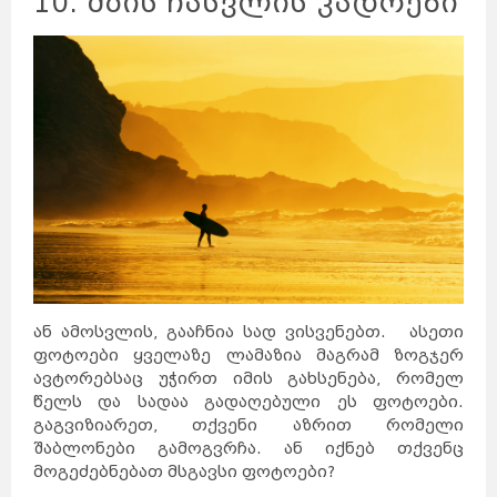
10. მზის ჩასვლის კადრები
კანადა
სამხრეთ
აფრიკა
კვიპროსი
კუბა
აბუ-
ქირქასი
ალექსანდრია
ამარნა
ლატვია
ანტიოპოლისი
ლიეტუვა
მალდივები
მალტა
ბარსელონა
ბილბაო
გრანადა
ვალენსია
კადისი
ტალინი
ნარვა
პიარნუ
ვალგა
კეილა
ბოდრუმი
სტამბოლი
ანტალია
ანკარა
კინგსტონი
ტოკიო
ნაგანო
ნარა
კობე
კიოტო
ბირმინგემი
იორკი
მადრიდი
მაროკო
მექსიკა
ნეპალი
ნიდერლანდები
ნორვეგია
ვილნიუსი
პოლონეთი
პორტუგალია
რუმინეთი
მუმბაი
კალკუტა
დელი
აგრა
ამრიცარი
ან ამოსვლის, გააჩნია სად ვისვენებთ. ასეთი
კაუნასი
კლაიპედა
შიაულიაი
ფოტოები ყველაზე ლამაზია მაგრამ ზოგჯერ
უბუდი
პანევეჟისი
დეპნასარი
ჯაკარტა
ავტორებსაც უჭირთ იმის გახსენება, რომელ
პალემბანგი
რუსეთი
მედანი
წელს და სადაა გადაღებული ეს ფოტოები.
ბოლტონი
რიგა
ამანი
საბერძნეთი
გაგვიზიარეთ, თქვენი აზრით რომელი
ზარკა
ვულვერჰემპტონი
ლიეპაია
შაბლონები გამოგვრჩა. ან იქნებ თქვენც
ირბიდი
ვენტსპილსი
ბორნმუთი
ვალმიერა
მოგეძებნებათ მსგავსი ფოტოები?
ელგავა
რუსეიფა
თეირანი
ვადი
ას-
დეირ
თავრიზი