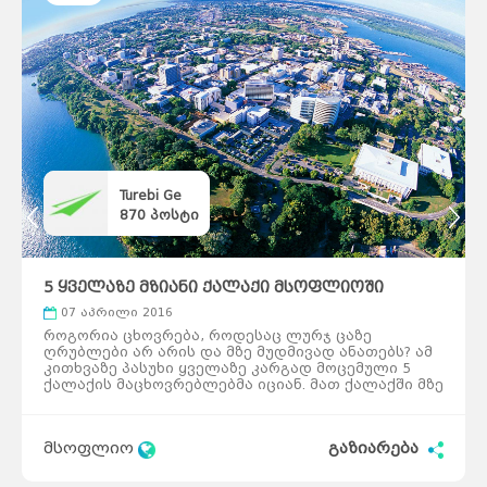
Turebi Ge
870
პოსტი
5 ყველაზე მზიანი ქალაქი მსოფლიოში
07 აპრილი 2016
როგორია ცხოვრება, როდესაც ლურჯ ცაზე
ღრუბლები არ არის და მზე მუდმივად ანათებს? ამ
კითხვაზე პასუხი ყველაზე კარგად მოცემული 5
ქალაქის მაცხოვრებლებმა იციან. მათ ქალაქში მზე
თითქმის მუდმივად კაშკაშებს. ფენიქსი, არიზონა,
აშშ ფენიქსში მზიანი დღეების რაოდენობა
ყველაზე მეტია, ვიდრე მსოფლიოს ნებისმიერ სხვა
მსოფლიო
გაზიარება
ქალაქში. ადგილობრივების თქმით, მზიანი
ამინდები განწყობაზე და ფსიქიკაზეც დადებითად
მოქმედებს. თუმცანესტიანი ამინდებიც