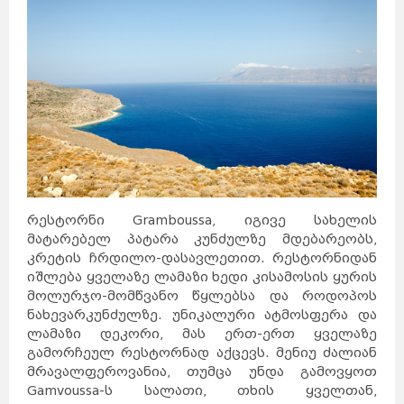
როტერდამი
ჰააგა
პოკხარა
უტრეხტი
ეინდჰოვენი
ზაგრები
ლალიტპური
არენდელი
ბერგენი
დრამენი
სპლიტი
რიეკა
ეგერსუნდი
ფარსიუნდი
ლისაბონი
კოიბრა
ავეირო
ფარო
ოსიეკი
ვარშავა
ზადარი
სინტრა
კრაკოვი
ბუქარესტი
გდანსკი
გნეზნო
ტიმისოარა
ბელოსტოკი
იასი
მოსკოვი
კრაიოვა
სანქტ-
პეტერბურგი
კრასნოდარი
ნოვოსიბირსკი
ტულჩა
ეკატერინბურგი
ათენი
სალონიკი
პარიზი
ლიონი
რესტორნი Gramboussa, იგივე სახელის
მარსელი
კანი
ალექსანდრუპოლისი
კოლმარი
მატარებელ პატარა კუნძულზე მდებარეობს,
ოლიმპია
კორინთი
სინგაპური
კრეტის ჩრდილო-დასავლეთით. რესტორნიდან
ლიუბლიანა
გიუმრი
მარიბორი
ვანდაზორი
იშლება ყველაზე ლამაზი ხედი კისამოსის ყურის
პორტ-
გლოდი
ცელიე
აბოვიანი
მოლურჯო-მომწვანო წყლებსა და როდოპოს
კრანი
ბანგკოკი
შანგ
მაი
ველენიე
ნახევარკუნძულზე. უნიკალური ატმოსფერა და
პატაია
ჰატ
აი
ფჰუკეტი
ლამაზი დეკორი, მას ერთ-ერთ ყველაზე
კიევი
ხარკოვი
კესონი
დნეპრი
გამორჩეულ რესტორნად აქცევს. მენიუ ძალიან
მანილა
ოდესა
დონეცკი
მრავალფეროვანია, თუმცა უნდა გამოვყოთ
დავაო
სებუ
ბუდაპეშტი
პეკინი
Gamvoussa-ს სალათი, თხის ყველთან,
დებრეცენი
ვიგანი
სეგედი