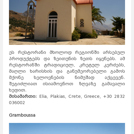
დუბლინი
ჰავანა
ქარაჯი
გუანტანამო
ახვაზი
გალავე
ზაჰედანი
სანტა-
კლარა
კილარნი
ლიმერიკი
პინარ-
დელ-
რიო
კილკენი
საფრანგეთი
ნიქოზია
იერუსალიმი
ლარნაკა
ვენეცია
თელავივი
კირენია
ნაზარეთი
მილანი
რეიკიავიკი
ჰაიფა
რომი
სეიშელის
კუნძულები
ფამაგუსტა
სინგაპური
აკრე
ეს რესტორანი მხოლოდ რეგიონში არსებულ
სლოვენია
სომხეთი
ვანკუვერი
პროდუქტებს და ზეითუნის ზეთს იყენებს. ამ
ტაილანდი
ვერონა
ბანფი
ტორონტოში
რესტორანში ტრადიციულ, კრეტულ კერძებს,
ნეაპოლი
მონრეალი
კალგარი
მაღლი ხარისხის და განუმეორებელი გამოს
კეიპტაუნი
იოჰანესბურგი
დურბანი
სვეტო
მქონე ხელოვნების ნიმუშად აქცევენ.
პრეტორია
მალე
ვალეტა
შეგიძლიათ ისიამოვნოთ ზღვაზე გამავალი
ერევანი
ბირგუ
კასაბლანკა
რაბატი
ხედით.
ტანზანია
უკრაინა
რაზდანი
მისამართი:
Elia, Plakias, Crete, Greece, +30 2832
ბორმლა
ტანჟერი
უნგრეთი
ფილიპინები
036002
ფინეთი
შვედეთი
შვეიცარია
შრი
ლანკა
მდინა
თეტუანი
რაბათი
Gramboussa
ჩეხეთი
ჩილე
ჩინეთი
მეხიკო
ხორვატია
ეკატეპეკი
პიუბა
ხუარეზი
ლეონი
კატმანდუ
ამსტერდამი