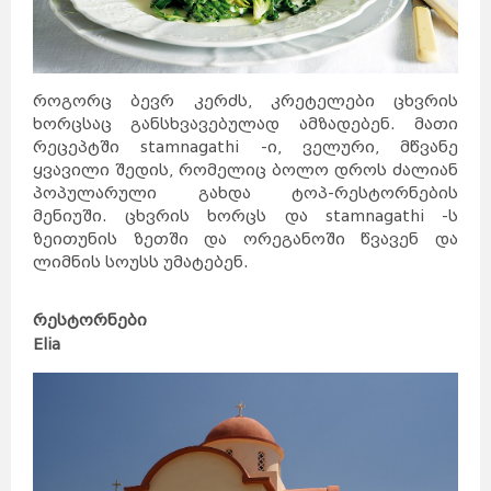
კანადა
სამხრეთ
აფრიკა
კვიპროსი
კუბა
აბუ-
ქირქასი
ალექსანდრია
ამარნა
ლატვია
ანტიოპოლისი
ლიეტუვა
მალდივები
მალტა
ბარსელონა
ბილბაო
როგორც ბევრ კერძს, კრეტელები ცხვრის
გრანადა
ვალენსია
კადისი
ტალინი
ხორცსაც განსხვავებულად ამზადებენ. მათი
ნარვა
პიარნუ
ვალგა
რეცეპტში stamnagathi -ი, ველური, მწვანე
კეილა
ბოდრუმი
სტამბოლი
ანტალია
ყვავილი შედის, რომელიც ბოლო დროს ძალიან
ანკარა
კინგსტონი
ტოკიო
პოპულარული გახდა ტოპ-რესტორნების
ნაგანო
ნარა
კობე
კიოტო
მენიუში. ცხვრის ხორცს და stamnagathi -ს
ბირმინგემი
იორკი
მადრიდი
ზეითუნის ზეთში და ორეგანოში წვავენ და
მაროკო
მექსიკა
ნეპალი
ნიდერლანდები
ლიმნის სოუსს უმატებენ.
ნორვეგია
ვილნიუსი
პოლონეთი
პორტუგალია
რუმინეთი
მუმბაი
კალკუტა
დელი
აგრა
რესტორნები
ამრიცარი
კაუნასი
კლაიპედა
Elia
შიაულიაი
უბუდი
პანევეჟისი
დეპნასარი
ჯაკარტა
პალემბანგი
რუსეთი
მედანი
ბოლტონი
რიგა
ამანი
საბერძნეთი
ზარკა
ვულვერჰემპტონი
ლიეპაია
ირბიდი
ვენტსპილსი
ბორნმუთი
ვალმიერა
ელგავა
რუსეიფა
თეირანი
ვადი
ას-
დეირ
თავრიზი