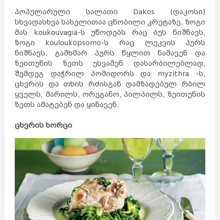
ავსტრია
მელბურნი
აზერბაიჯანი
არაბთა
პოპულარული სალათი Dakos (დაკოსი)
გაერთიანებული
საემიროები
არგენტინა
აშშ
ბაჰამის
კუნძულები
სხვადასხვა სახელითაა ცნობილი კრეტაზე. ზოგი
ბელგია
ბრაზილია
ბულგარეთი
მას koukouvagia-ს უწოდებს რაც ბუს ნიშნავს,
გერმანია
დანია
პერთი
ეგვიპტე
ზოგი kouloukopsomo-ს რაც ლეკვის პურს
ადელაიდა
ესპანეთი
ნიუკასლი
ნიშნავს. გამხმარ პურს წყლით ნამავენ და
ესტონეთი
ვენა
გრაცი
ლინცი
ზეითუნის ზეთს უსვამენ დასარბილებლად,
ზალცბურგი
ბადენი
ბაქო
შემდეგ დაჭრილ პომიდორს და myzithra -ს,
თურქეთი
იამაიკა
ქაბალა
ბეილაგანი
ცხვრის და თხის რძისგან დამზადებულ რბილ
ასტარა
იაპონია
აბუ-
დაბი
ყველს, მარილს, ორეგანო, პილპილს, ზეითუნის
დუბაი
ბუენოს-
აირესი
ინგლისი
კორდოვა
ზეთს ამატებენ და ყინავენ.
ინდოეთი
როსარიო
მენდოსა
ლა-
პლატა
ინდონეზია
ნიუ-
იორკი
ლოს-
ანჯელესი
ცხვრის ხორცი
ჩიკაგო
ფენიქსი
სან-
ანტონიო
იორდანია
ნასაუ
ირანი
ირლანდია
ანტვერპენი
გენტი
შარლერუა
ბრიუსელი
ბრიუგე
რიო-დე-
ჟანეირო
სან-
პაულუ‎
პორტუ-
ველიუ
ფაველა
სოფია
პლოვდივი
ვარნა
ბურგასი
სლივენი
ბერლინი
ჰამბურგი
ისლანდია
მიუნხენი
შტუტგარტი
ისრაელი
დორტმუნდი
იტალია
კოპენჰაგენი
ოდენსე
კოლინგი
რანერსი