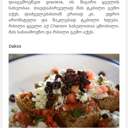
დააგემოვნეთ graviera, ის მაგარი ყველის
სახეობაა. თავდაპირველად მას ტკბილი გემო
აქვს, დაძველებასთან ერთად კი, უფრო
არომატული და ნაკლებად ტკბილი ხდება.
რბილი ყველი აქ Chanion სახელითაა ცნობილი,
მას სასიამოვნო და რბილი გემო აქვს.
Dakos
საქართველო
ქვემო
ქართლი
კახეთი
თბილისი
მცხეთა-
მთიანეთი
შიდა
ქართლი
სამცხე-
ჯავახეთი
იმერეთი
გურია
სამეგრელო
სვანეთი
რაჭა-
ლეჩხუმი
აჭარა
აფხაზეთი
ავსტრალია
სიდნეი