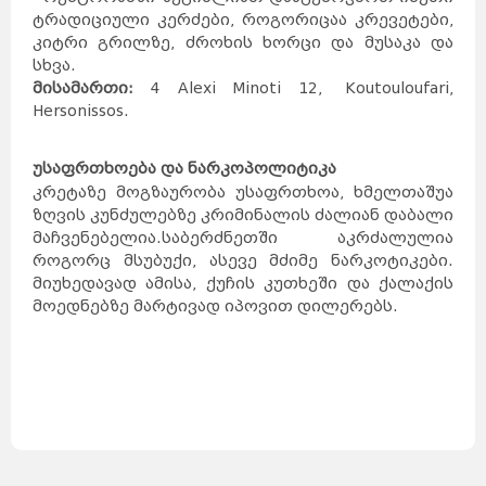
შარმ
ელ
შეიხი
ჰურგადა
ტრადიციული კერძები, როგორიცაა კრევეტები,
ლონდონი
აია
ნაპა
ვროცლავი
კიტრი გრილზე, ძროხის ხორცი და მუსაკა და
ბორდო
ნანტი
ალანია
ტაო-
სხვა.
კლარჯეთი
კატარი
ჩრდილოეთ
კორეა
სამხრეთ
კორეა
მისამართი:
4 Alexi Minoti 12, Koutouloufari,
პერუ
ჰავაი
მიანმარი
ბოლივია
Hersonissos.
ახალი
ზელანდია
მონაკო
შოტლანდია
ედინბურგი
რეთიმნო
კელნი
სტრასბურგი
მარაქეში
სლოვაკეთი
უსაფრთხოება და ნარკოპოლიტიკა
ბრატისლავა
ბარი
კამბოჯა
კრეტაზე მოგზაურობა უსაფრთხოა, ხმელთაშუა
პნომპენი
ბელარუსი
მინსკი
პიზა
ზღვის კუნძულებზე კრიმინალის ძალიან დაბალი
ვიეტნამი
რიმინი
პაკისტანი
მაჩვენებელია.საბერძნეთში აკრძალულია
უზბეკეთი
ჰალკიდიკის
ნახევარკუნძული
კოსტა
ბრავა
მოლდოვა
როგორც მსუბუქი, ასევე მძიმე ნარკოტიკები.
ჰულჰუმალე
ვილინგილი
ზანზიბარი
მიუხედავად ამისა, ქუჩის კუთხეში და ქალაქის
ჰანოი
ქიშინიოვი
ისლამაბადი
ქარაჩი
მოედნებზე მარტივად იპოვით დილერებს.
ლაჰორი
ქუეტა
მონტე-
კარლო
დოჰა
პხენიანი
სეული
ჩანგვონი
ლიმა
არეკიპა
კუსკო
ჩიკლაიო
ჰონოლულუ
მაუი
ოაჰუ
ნაიპიდო
იანგონი
მანდალაი
სუკრე
ლა-
პასი
კოჩაბამბა
ველინგტონი
აუკლენდი
კრაისტჩერჩი