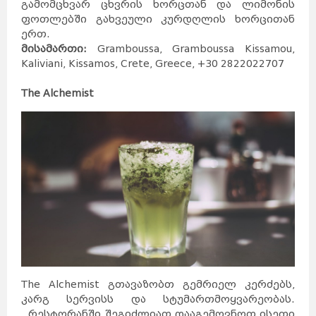
გამომცხვარ ცხვრის ხორცთან და ლიმონის
შანხაი
ჰონგ-
კონგი
ჰელსინკი
მიშკოლცი
ფოთლებში გახვეული კურდღლის ხორცითან
ტამპერი
ტიანძინი
ტურკუ
ერთ.
უხანი
ოული
გუანჯოუ
შენჯენი
მისამართი:
Gramboussa, Gramboussa Kissamou,
შენიანი
სტოკჰოლმი
გეტებორგი
Kaliviani, Kissamos, Crete, Greece, +30 2822022707
ნიცა
მალმე
ჩუნცინი
ციურიხი
ნანჩანი
ჟენევა
ნანკინი
The Alchemist
ლუნდი
ბაზელი
ხარბინი
ბერნი
ჰელსინგბორგი
ლოზანა
შიძიაჯუანი
ანურადჰაპურა
სიანი
პრაღა
ჩენდუ
ჩანჩუნი
ოსტრავა
დალიანი
პილსენი
ხანჯოუ
კანდი
ძინანი
ტაიიუანი
ოლომაკუ
ცინდაო
ლივერიკი
სანტიაგო
ტემუკო
ლებუ
ზაკინტოსი
კორფუ
დელოსი
მიკონოსი
კრეტა
კეფალონია
ჰიდრა
სიმი
სანტორინი
ნისიროსი
ლესბოსი
როდოსი
პატმოსი
პოზიტანო
სიცილია
ბურანო
კაპრი
ალბერობელო
სარდინია
ფლორენცია
The Alchemist გთავაზობთ გემრიელ კერძებს,
ქემერი
ტრაპზონი
კაბადოკია
ბელეკი
კარგ სერვისს და სტუმართმოყვარეობას.
სიდე
მარმარისი
კუშადასი
რესტორანში შეგიძლიათ დააგემოვნოთ ისეთი
განჯა
კაირო