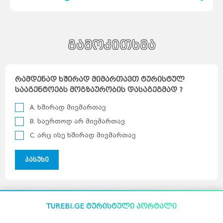
ავსტრია
სარგებლობს. კლდეში ნაკვეთი გამოქვაბულები ძვ.
მელბურნი
აზერბაიჯანი
არაბთა
წ. V საუკუნეეში ბუდისტებმა ააგეს როგორც
გაერთიანებული
საემიროები
არგენტინა
აშშ
მონასტრები. XIV საუკუნის შემდეგ ეს სამონასტრო
ბაჰამის
კუნძულები
ბელგია
კომპლექსი მიტოვებულია და სიგირიია
ბრაზილია
ბულგარეთი
გერმანია
1982 წლიდან შეტანილია იუნესკოს მსოფლიო
დანია
პერთი
მემკვიდრეობის სიაში. ...
გამოკითხვა
ეგვიპტე
ადელაიდა
ესპანეთი
ნიუკასლი
ესტონეთი
ვენა
გრაცი
ლინცი
ზალცბურგი
ბადენი
ბაქო
თურქეთი
იამაიკა
რამდენად ხშირად მიმართავთ ტურისტულ
ქაბალა
ბეილაგანი
ასტარა
სააგენტოებს მოგზაურობის დასაგეგმად ?
იაპონია
აბუ-
დაბი
დუბაი
ბუენოს-
აირესი
ინგლისი
კორდოვა
A. ხშირად მივმართავ
ინდოეთი
როსარიო
მენდოსა
ლა-
პლატა
ინდონეზია
B. საერთოდ არ მივმართავ
ნიუ-
იორკი
ლოს-
ანჯელესი
ჩიკაგო
ფენიქსი
სან-
ანტონიო
C. არც ისე ხშირად მივმართავ
იორდანია
ნასაუ
ირანი
ირლანდია
ანტვერპენი
გენტი
შარლერუა
ბრიუსელი
პასუხი
ბრიუგე
რიო-დე-
ჟანეირო
სან-
პაულუ‎
პორტუ-
ველიუ
ფაველა
სოფია
პლოვდივი
ვარნა
ბურგასი
სლივენი
ბერლინი
ჰამბურგი
ისლანდია
მიუნხენი
შტუტგარტი
TUREBI.GE ტურისტული პორტალი
ისრაელი
დორტმუნდი
იტალია
კოპენჰაგენი
ოდენსე
კოლინგი
რანერსი