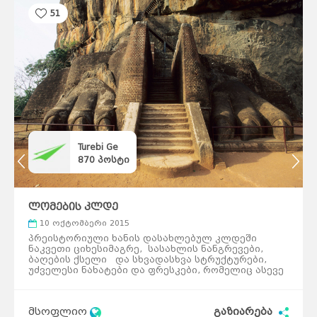
51
Turebi Ge
870
პოსტი
ლომების კლდე
10 ოქტომბერი 2015
პრეისტორიული ხანის დასახლებულ კლდეში
ნაკვეთი ციხესიმაგრე, სასახლის ნანგრევები,
საქართველო
ქვემო
ქართლი
ბაღების ქსელი და სხვადასხვა სტრუქტურები,
კახეთი
თბილისი
მცხეთა-
უძველესი ნახატები და ფრესკები, რომელიც ასევე
მთიანეთი
შიდა
ქართლი
სამცხე-
ჯავახეთი
ინდოეთში მდებარე აჯანტის მღვიმის
იმერეთი
გურია
მხატვრობას წააგავს და მდებარეობს შრი–
სამეგრელო
სვანეთი
რაჭა-
ლეჩხუმი
ლანკას ცენტრალურ ნაწილ სიგირიიაში. ეს
აჭარა
აფხაზეთი
მსოფლიო
გაზიარება
ადგილი ტურისტებში დიდი პოპულარულობით
ავსტრალია
სიდნეი