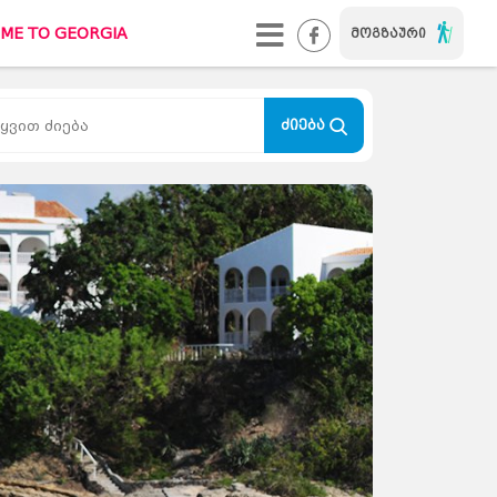
ME TO GEORGIA
მოგზაური
WELCOME TO GEORGIA
#ქალაქიხასიათით
ძიება
TUREBI.GE
კონტაქტი