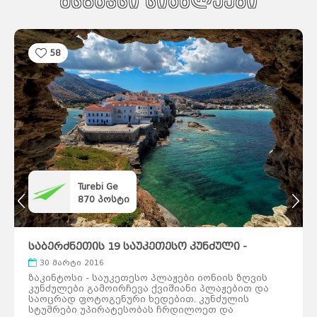
მსგავსი სიახლეები
58
Turebi Ge
870
პოსტი
საბერძნეთის 19 საუკეთესო კუნძული -
საქართველო
ქვემო
ნაწილი I
ქართლი
კახეთი
30 მარტი 2016
თბილისი
მცხეთა-
მთიანეთი
შიდა
ქართლი
სამცხე-
ზაკინტოსი - საუკეთესო პლაჟები იონიის ზღვის
ჯავახეთი
იმერეთი
გურია
კუნძულები გამოირჩევა ქვიშიანი პლაჟებით და
სამეგრელო
სვანეთი
რაჭა-
საოცრად ფოტოგენური ხედებით. კუნძულის
ლეჩხუმი
აჭარა
აფხაზეთი
სტუმრები უპირატესობას ჩრდილოეთ და
ავსტრალია
სიდნეი