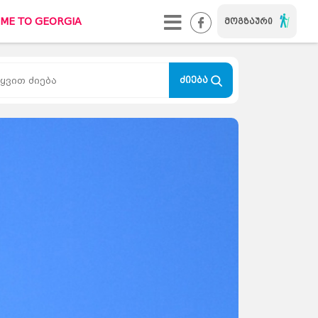
ME TO GEORGIA
მოგზაური
WELCOME TO GEORGIA
#ქალაქიხასიათით
ძიება
TUREBI.GE
კონტაქტი