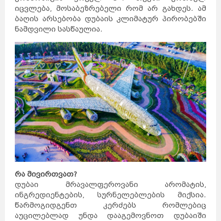
შარმ
ელ
შეიხი
ჰურგადა
იცვლება, მოსაბეზრებელი რომ არ გახდეს. ამ
ლონდონი
აია
ნაპა
ვროცლავი
ბაღის არსებობა დუბაის კლიმატურ პირობებში
ბორდო
ნანტი
ალანია
ტაო-
ნამდვილი სასწაულია.
კლარჯეთი
კატარი
ჩრდილოეთ
კორეა
სამხრეთ
კორეა
პერუ
ჰავაი
მიანმარი
ბოლივია
ახალი
ზელანდია
მონაკო
შოტლანდია
ედინბურგი
რეთიმნო
კელნი
სტრასბურგი
მარაქეში
სლოვაკეთი
ბრატისლავა
ბარი
კამბოჯა
პნომპენი
ბელარუსი
მინსკი
პიზა
ვიეტნამი
რიმინი
პაკისტანი
უზბეკეთი
ჰალკიდიკის
ნახევარკუნძული
კოსტა
ბრავა
მოლდოვა
ჰულჰუმალე
ვილინგილი
ზანზიბარი
ჰანოი
ქიშინიოვი
ისლამაბადი
ქარაჩი
ლაჰორი
ქუეტა
მონტე-
კარლო
დოჰა
პხენიანი
სეული
ჩანგვონი
ლიმა
არეკიპა
კუსკო
ჩიკლაიო
ჰონოლულუ
რა მივირთვათ?
მაუი
ოაჰუ
ნაიპიდო
დუბაი მრავალფეროვანი არომატის,
იანგონი
მანდალაი
სუკრე
ლა-
ინგრედიენტების, სურნელებლების მიქსია.
პასი
კოჩაბამბა
ველინგტონი
აუკლენდი
წარმოგიდგენთ კერძებს რომლებიც
კრაისტჩერჩი
აუცილებლად უნდა დააგემოვნოთ დუბაიში