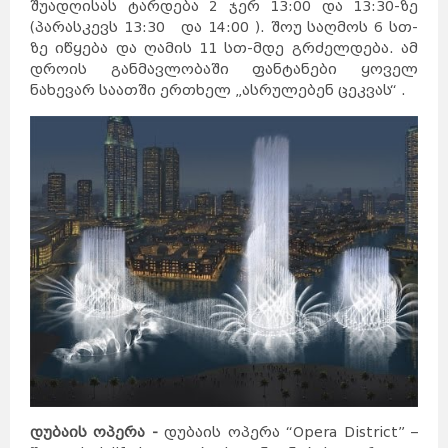
შუადღისას ტარდება 2 ჯერ 13:00 და 13:30-ზე
დუბლინი
ჰავანა
ქარაჯი
(პარასკევს 13:30 და 14:00 ). შოუ საღმოს 6 სთ-
გუანტანამო
ახვაზი
გალავე
ზაჰედანი
ზე იწყება და ღამის 11 სთ-მდე გრძელდება. ამ
სანტა-
კლარა
კილარნი
ლიმერიკი
პინარ-
დროის განმავლობაში ფანტანები ყოველ
დელ-
რიო
კილკენი
საფრანგეთი
ნიქოზია
ნახევარ საათში ერთხელ „ასრულებენ ცეკვას“ .
იერუსალიმი
ლარნაკა
ვენეცია
თელავივი
კირენია
ნაზარეთი
მილანი
რეიკიავიკი
ჰაიფა
რომი
სეიშელის
კუნძულები
ფამაგუსტა
სინგაპური
აკრე
სლოვენია
სომხეთი
ვანკუვერი
ტაილანდი
ვერონა
ბანფი
ტორონტოში
ნეაპოლი
მონრეალი
კალგარი
კეიპტაუნი
იოჰანესბურგი
დურბანი
სვეტო
პრეტორია
მალე
ვალეტა
ერევანი
ბირგუ
კასაბლანკა
რაბატი
ტანზანია
უკრაინა
რაზდანი
ბორმლა
ტანჟერი
უნგრეთი
ფილიპინები
ფინეთი
შვედეთი
შვეიცარია
შრი
ლანკა
მდინა
თეტუანი
რაბათი
ჩეხეთი
ჩილე
ჩინეთი
მეხიკო
ხორვატია
ეკატეპეკი
პიუბა
ხუარეზი
დუბაის ოპერა -
დუბაის ოპერა “Opera District” –
ლეონი
კატმანდუ
ამსტერდამი