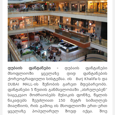
კანადა
სამხრეთ
აფრიკა
კვიპროსი
კუბა
აბუ-
ქირქასი
ალექსანდრია
ამარნა
ლატვია
ანტიოპოლისი
ლიეტუვა
მალდივები
მალტა
ბარსელონა
ბილბაო
გრანადა
ვალენსია
კადისი
ტალინი
ნარვა
პიარნუ
ვალგა
კეილა
ბოდრუმი
სტამბოლი
ანტალია
ანკარა
კინგსტონი
ტოკიო
ნაგანო
ნარა
კობე
კიოტო
ბირმინგემი
იორკი
მადრიდი
მაროკო
მექსიკა
ნეპალი
ნიდერლანდები
ნორვეგია
ვილნიუსი
პოლონეთი
პორტუგალია
დუბაის ფანტანები -
დუბაის ფანტანები
რუმინეთი
მუმბაი
კალკუტა
დელი
მსოფლიოში ყველაზე დიდ ფანტანების
აგრა
ამრიცარი
კაუნასი
ქორეოგრაფიული სისტემაა. ის Burj Khalifa-ს და
კლაიპედა
შიაულიაი
უბუდი
პანევეჟისი
DUBAI MALL-ის შენობის გარეთ მდებარეობს.
დეპნასარი
ჯაკარტა
პალემბანგი
ფანტანები 5 წუთის განმავლობაში „ასრულებენ“
რუსეთი
მედანი
ბოლტონი
რიგა
საცეკვაო მოძრაობებს მუსიკის ფონზე, წყლის
ამანი
საბერძნეთი
ზარკა
ნაკადებს შეუძლიათ 150 მეტრ სიმაღლეს
ვულვერჰემპტონი
ლიეპაია
ირბიდი
ვენტსპილსი
მიაღწიოს, რის გამოც ის მსოფლიოში ერთ-ერთ
ბორნმუთი
ვალმიერა
ელგავა
ყველაზე პოპულარულ შოუდ იქცა. შოუ
რუსეიფა
თეირანი
ვადი
ას-
დეირ
თავრიზი