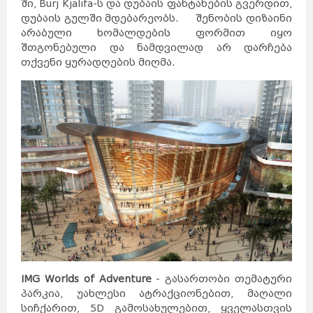
ში, Burj Kjalifa-ს და დუბაის ფანტანების გვერდით,
როტერდამი
ჰააგა
პოკხარა
უტრეხტი
დუბაის გულში მდებარეობს. შენობის დიზაინი
ეინდჰოვენი
ზაგრები
ლალიტპური
არაბული ხომალდების ფორმით იყო
არენდელი
ბერგენი
დრამენი
სპლიტი
შთგონებული და ნამდვილად არ დარჩება
რიეკა
ეგერსუნდი
ფარსიუნდი
თქვენი ყურადღების მიღმა.
ლისაბონი
კოიბრა
ავეირო
ფარო
ოსიეკი
ვარშავა
ზადარი
სინტრა
კრაკოვი
ბუქარესტი
გდანსკი
გნეზნო
ტიმისოარა
ბელოსტოკი
იასი
მოსკოვი
კრაიოვა
სანქტ-
პეტერბურგი
კრასნოდარი
ნოვოსიბირსკი
ტულჩა
ეკატერინბურგი
ათენი
სალონიკი
პარიზი
ლიონი
მარსელი
კანი
ალექსანდრუპოლისი
კოლმარი
ოლიმპია
კორინთი
სინგაპური
ლიუბლიანა
გიუმრი
მარიბორი
ვანდაზორი
პორტ-
გლოდი
ცელიე
აბოვიანი
კრანი
ბანგკოკი
შანგ
მაი
ველენიე
პატაია
ჰატ
აი
ფჰუკეტი
კიევი
ხარკოვი
კესონი
დნეპრი
მანილა
IMG Worlds of Adventure
- გასართობი თემატური
ოდესა
დონეცკი
დავაო
პარკია, უახლესი ატრაქციონებით, მაღალი
სებუ
ბუდაპეშტი
პეკინი
დებრეცენი
სიჩქარით, 5D გამოსახულებით, ყველასთვის
ვიგანი
სეგედი