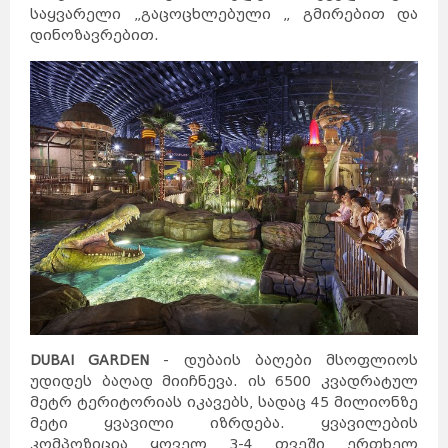
შანხაი
ჰონგ-
საყვარელი „გაცოცხლებული „ გმირებით და
კონგი
ჰელსინკი
მიშკოლცი
ტამპერი
დინოზავრებით.
ტიანძინი
ტურკუ
უხანი
ოული
გუანჯოუ
შენჯენი
შენიანი
სტოკჰოლმი
გეტებორგი
ნიცა
მალმე
ჩუნცინი
ციურიხი
ნანჩანი
ჟენევა
ნანკინი
ლუნდი
ბაზელი
ხარბინი
ბერნი
ჰელსინგბორგი
ლოზანა
შიძიაჯუანი
ანურადჰაპურა
სიანი
პრაღა
ჩენდუ
ჩანჩუნი
ოსტრავა
დალიანი
პილსენი
ხანჯოუ
კანდი
ძინანი
ტაიიუანი
ოლომაკუ
ცინდაო
ლივერიკი
სანტიაგო
ტემუკო
ლებუ
ზაკინტოსი
კორფუ
დელოსი
მიკონოსი
კრეტა
კეფალონია
ჰიდრა
სიმი
სანტორინი
ნისიროსი
ლესბოსი
როდოსი
პატმოსი
DUBAI GARDEN
- დუბაის ბაღები მსოფლიოს
პოზიტანო
სიცილია
ბურანო
კაპრი
უდიდეს ბაღად მიიჩნევა. ის 6500 კვადრატულ
ალბერობელო
სარდინია
ფლორენცია
მეტრ ტერიტორიას იკავებს, სადაც 45 მილიონზე
ქემერი
ტრაპზონი
კაბადოკია
ბელეკი
მეტი ყვავილი იზრდება. ყვავილების
სიდე
მარმარისი
კუშადასი
კომპოზიცია ყოველ 3-4 თვეში ერთხელ
განჯა
კაირო