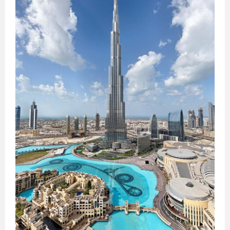
საქართველო
ქვემო
ქართლი
კახეთი
თბილისი
მცხეთა-
მთიანეთი
შიდა
ქართლი
სამცხე-
ჯავახეთი
იმერეთი
გურია
სამეგრელო
სვანეთი
რაჭა-
ლეჩხუმი
აჭარა
აფხაზეთი
ავსტრალია
სიდნეი