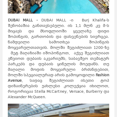
ავსტრია
მელბურნი
აზერბაიჯანი
არაბთა
გაერთიანებული
საემიროები
არგენტინა
აშშ
ბაჰამის
კუნძულები
ბელგია
ბრაზილია
ბულგარეთი
გერმანია
დანია
DUBAI MALL
-
DUBAI MALL -ი Burj Khalifa-ს
პერთი
ეგვიპტე
ადელაიდა
ესპანეთი
შენობაშია განთავსებული. ის 1,1 მლნ კვ მ-ს
ნიუკასლი
ესტონეთი
ვენა
მიცავს და მსოფლიოში ყველაზე დიდი
გრაცი
ლინცი
ზალცბურგი
ბადენი
შოპინგის, გართობის და დასვენების სივრცეა.
ბაქო
თურქეთი
იამაიკა
ნამდვილი სამოთხეა შოპინგის
ქაბალა
ბეილაგანი
ასტარა
იაპონია
მოყვარულთათვის. მოლში შეგიძლიათ 1200-ზე
აბუ-
დაბი
დუბაი
ბუენოს-
აირესი
მეტ მაღაზიაში იშოპონგოთ, აქვე შეგიძლიათ
ინგლისი
კორდოვა
ინდოეთი
როსარიო
ეწვიოთ დუბაის აკვარიუმს, საბავშვო თემატურ
მენდოსა
ლა-
პლატა
ინდონეზია
ნიუ-
პარკებს და დუბაის ყინულის მოედანს. თუ
იორკი
ლოს-
ანჯელესი
ჩიკაგო
ფენიქსი
მაღალი მოდის მოყვარული ბრძანდებით,
სან-
ანტონიო
იორდანია
ნასაუ
მოლში სპეციალურად არის გამოყოფილი
Fashion
ირანი
ირლანდია
ანტვერპენი
გენტი
Avenue
, სადაც შეგიძლიათ ისეთი ტოპ
შარლერუა
ბრიუსელი
ბრიუგე
რიო-დე-
დიზაინერების უახლესი კოლექცია იხილოთ,
ჟანეირო
სან-
პაულუ‎
პორტუ-
ველიუ
ფაველა
როგორიცაა Stella McCartney, Versace, Burberry და
სოფია
პლოვდივი
ვარნა
Alexander McQueen.
ბურგასი
სლივენი
ბერლინი
ჰამბურგი
ისლანდია
მიუნხენი
შტუტგარტი
ისრაელი
დორტმუნდი
იტალია
კოპენჰაგენი
ოდენსე
კოლინგი
რანერსი