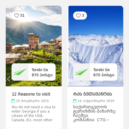
51
3
Turebi Ge
Turebi Ge
870
პოსტი
870
პოსტი
12 Reasons to visit
რას გვთავაზობს
Georgia
Cool Tracks Georgia
25 ნოემბერი 2015
16 ოქტომბერი 2020
ზამთრის სეზონზე
საქართველოს
You do not need a visa to
და რა არის Auto
ტურიზმის ბაზარზე
enter Georgia if you a
Tracks
ჩაეშვა
citizen of the USA,
კომპანია CTG –
Canada, EU, most other
Group, რომელიც
European countries, the
გვთავაზობს
UAE, Israel, Japan, etc.