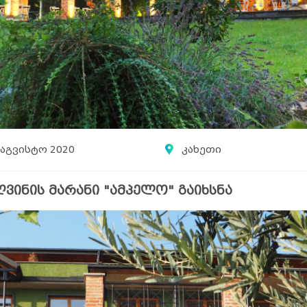
 აგვისტო 2020
კახეთი
ვინის მარანი "ამპელო" გაიხსნა