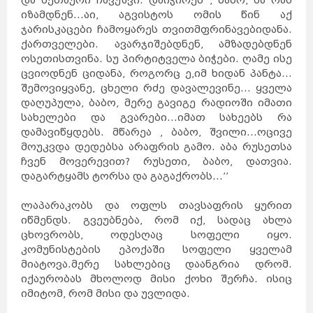
და მეთაური ჩავუშვი. დაიჭირეს , ბაბო, მა რას
იზამდნენ…აი, აგვისტოს ომის წინ აქ
ჯარისკაცები ჩამოყარეს თვითმფრინავებიდანა.
ქართველები. ავარჯიშებდნენ, ამზადებდნენ
ოსეთისთვინა. სუ პირტიტველა ბიჭები. ღამე ისე
ცვიოდნენ ციდანა, როგორც ე,იმ ხიდან პანტა…
შემოვიყვანე, ცხელი რძე დავალევინე… ყველა
დაღუპულა, ბაბო, მერე გავიგე რადიოში იმათი
სახელები და გვარები…იმათ სახეებს რა
დამავიწყდებს. მწარეა , ბაბო, შვილი…ოცივე
მოუკვდა დედებსა არაფრის გამო. აბა რუსეთსა
ჩვენ მოვერევით? რუსეთი, ბაბო, დათვია.
დაგარტყამს ტორსა და გაგაქრობს…’’
ლაპარაკობს და ოფლს თავსაფრის ყურით
იწმენდს. გვეუბნება, რომ იქ, სადაც ახლა
ცხოვრობს, ოდესღაც სოფელი იყო.
კომუნისტების ეპოქაში სოფელი ყველამ
მიატოვა.მერე სახლებიც დაანგრია დრომ.
იქაურობას მხოლოდ მისი ქოხი შერჩა. ისიც
იმიტომ, რომ მისი და უვლიდა.