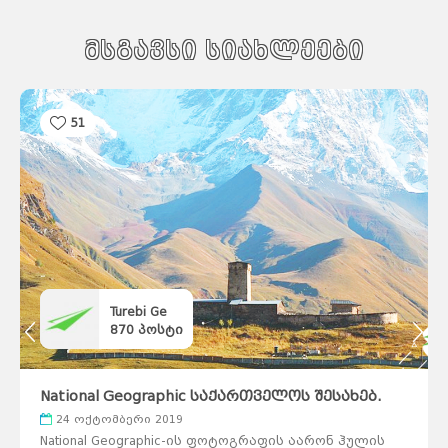
მსგავსი სიახლეები
51
Turebi Ge
870
პოსტი
საქართველო
ქვემო
ქართლი
კახეთი
თბილისი
მცხეთა-
მთიანეთი
შიდა
ქართლი
სამცხე-
National Geographic საქართველოს შესახებ.
ჯავახეთი
იმერეთი
გურია
სამეგრელო
სვანეთი
24 ოქტომბერი 2019
რაჭა-
ლეჩხუმი
აჭარა
აფხაზეთი
National Geographic-ის ფოტოგრაფის აარონ ჰულის
ავსტრალია
სიდნეი