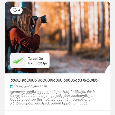
4
Turebi Ge
870
პოსტი
შემოდგომის აქტივობები ბუნებაში დროის
გასატარებლად
19 ოქტომბერი 2020
ფოთოლცვენა უკვე დაიწყო, რაც ნიშნავს, რომ
მალე ზამთარი მოვა, დავიწყებთ საახალწლო
სამზადისს და მეტ დროს სახლში, მყუდროდ
გავატარებთ. ამიტომ, სანამ ხეები ყველაზე
ჭრელია და ამინდი-იდეალური, შემოდგომის
აქტივობები არ უნდა გამოვტოვოთ. გთავაზობთ
რამდენიმე იდეას, რაც უქმე დღეების