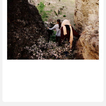
საქართველო
ქვემო
ქართლი
კახეთი
თბილისი
მცხეთა-
მთიანეთი
შიდა
ქართლი
სამცხე-
ჯავახეთი
იმერეთი
გურია
სამეგრელო
სვანეთი
რაჭა-
ლეჩხუმი
აჭარა
აფხაზეთი
ავსტრალია
სიდნეი