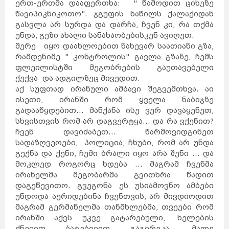
ერთ-ერთმა დააფერთხა: " წამოდით ციხეზე
წავიპიკნიკოთო". ჯგუფის ნაწილს ქალაქიდან
გასვლა არ სურდა და დარჩა, ჩვენ კი, რა თქმა
უნდა, გეზი ახალი სანახაობებისკენ ავიღეთ.
მერე იყო დაახლოებით ნახევარ საათიანი გზა,
რამდენიმე " კონტროლის" გავლა გზაზე, ჩემს
ფლეილისტში მეგობრების გაუთავებელი
ქექვა და ადგილზეც მივედით.
აქ სუფთად ირანული ამბავი შეგვემთხვა. აი
ისეთი, ირანში რომ ყველა ნაბიჯზე
გადააწყდებით... მანქანა ისე ვერ დავაყენეთ,
სხვისთვის რომ არ დაგვერტყა... და რა ვქენით?
ჩვენ დავიძაბეთ... წარმოვიდგინეთ
სადაზღვეოები, პოლიცია, ჩხუბი, რომ არ უნდა
გექნა და ქენი, ჩემი ბრალი იყო არა შენი ... და
მოკლედ როგორც ხდება ... მაგრამ ჩვენმა
ირანელმა მეგობარმა გვითხრა წადით
დაგეწევითო. გვეგონა ეს უსიამოვნო ამბები
უნდოდა აერიდებინა ჩვენთვის, არ მივდიოდით
მაგრამ გერმანელმა თანმხლებმა, თვეები რომ
ირანში აქვს უკვე გატარებული, ხელების
ქნევით ბატებივით გაგვრეკა. მალე